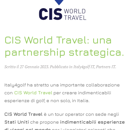
CIS World Travel: una
partnership strategica.
Scritto il
27 Gennaio 2023
. Pubblicato in
Italy4golf IT
,
Partners IT
.
Italy4golf ha stretto una importante collaborazione
con
CIS World Travel
per creare indimenticabili
esperienze di golf, e non solo, in Italia.
CIS World Travel
è un tour operator con sede negli
Stati Uniti
che propone
indimenticabili esperienze
di viaggi nel mondo
per i viaggiatori esigenti che