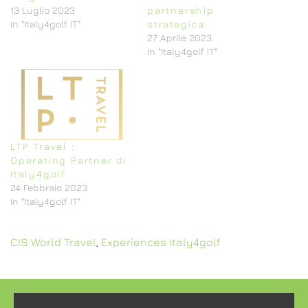
13 Luglio 2023
partnership
In "Italy4golf IT"
strategica.
27 Aprile 2023
In "Italy4golf IT"
LTP Travel :
Operating Partner di
Italy4golf
24 Febbraio 2023
In "Italy4golf IT"
CIS World Travel
,
Experiences Italy4golf