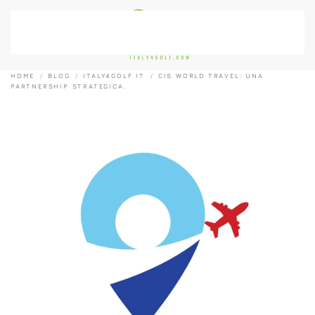
Passa al contenuto principale
HOME
BLOG
ITALY4GOLF IT
CIS WORLD TRAVEL: UNA
PARTNERSHIP STRATEGICA.