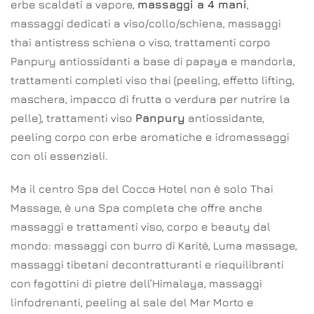
erbe scaldati a vapore,
massaggi a 4 mani
,
massaggi dedicati a viso/collo/schiena, massaggi
thai antistress schiena o viso, trattamenti corpo
Panpury antiossidanti a base di papaya e mandorla,
trattamenti completi viso thai (peeling, effetto lifting,
maschera, impacco di frutta o verdura per nutrire la
pelle), trattamenti viso
Panpury
antiossidante,
peeling corpo con erbe aromatiche e idromassaggi
con oli essenziali.
Ma il centro Spa del Cocca Hotel non è solo Thai
Massage, è una Spa completa che offre anche
massaggi e trattamenti viso, corpo e beauty dal
mondo: massaggi con burro di Karitè, Luma massage,
massaggi tibetani decontratturanti e riequilibranti
con fagottini di pietre dell’Himalaya, massaggi
linfodrenanti, peeling al sale del Mar Morto e