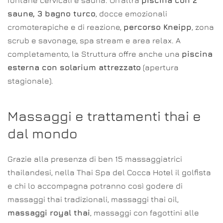
fontane cervicali e sauna. Un’altra
piscina con 2
saune, 3 bagno turco
, docce emozionali
cromoterapiche e di reazione,
percorso Kneipp
, zona
scrub e savonage, spa stream e area relax. A
completamento, la Struttura offre anche una
piscina
esterna con solarium attrezzato
(apertura
stagionale).
Massaggi e trattamenti thai e
dal mondo
Grazie alla presenza di ben 15 massaggiatrici
thailandesi, nella Thai Spa del Cocca Hotel il golfista
e chi lo accompagna potranno così godere di
massaggi thai tradizionali, massaggi thai oil,
massaggi royal thai
, massaggi con fagottini alle