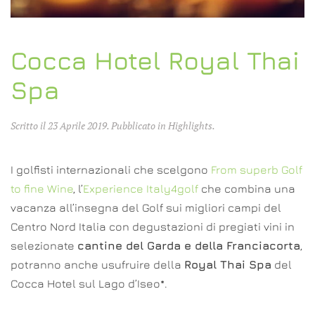
Cocca Hotel Royal Thai
Spa
Scritto il
23 Aprile 2019
. Pubblicato in
Highlights
.
I golfisti internazionali che scelgono
From superb Golf
to fine Wine
, l’
Experience Italy4golf
che combina una
vacanza all’insegna del Golf sui migliori campi del
Centro Nord Italia con degustazioni di pregiati vini in
selezionate
cantine del Garda e della Franciacorta
,
potranno anche usufruire della
Royal Thai Spa
del
Cocca Hotel sul Lago d’Iseo*.