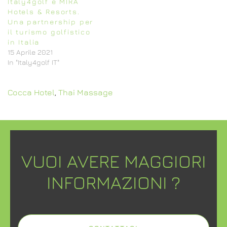
Italy4golf e MIRA
Hotels & Resorts.
Una partnership per
il turismo golfistico
in Italia
15 Aprile 2021
In "Italy4golf IT"
Cocca Hotel
,
Thai Massage
VUOI AVERE MAGGIORI
INFORMAZIONI ?