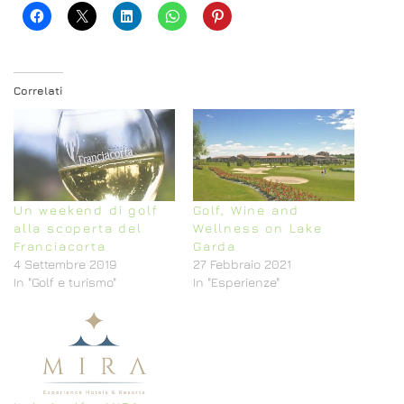
Correlati
Un weekend di golf
Golf, Wine and
alla scoperta del
Wellness on Lake
Franciacorta
Garda
4 Settembre 2019
27 Febbraio 2021
In "Golf e turismo"
In "Esperienze"