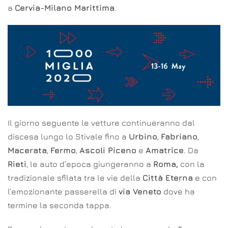
a
Cervia-Milano Marittima
.
Il giorno seguente le vetture continueranno dal
discesa lungo lo Stivale fino a
Urbino
,
Fabriano
,
Macerata
,
Fermo
,
Ascoli Piceno
e
Amatrice
. Da
Rieti
, le auto d’epoca giungeranno a
Roma,
con la
tradizionale sfilata tra le vie della
Città Eterna
e con
l’emozionante passerella di
via Veneto
dove ha
termine la seconda tappa.