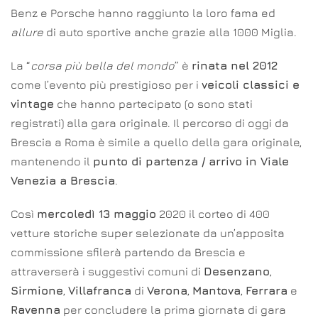
Benz e Porsche hanno raggiunto la loro fama ed
allure
di auto sportive anche grazie alla 1000 Miglia.
La “
corsa più bella del mondo
” è
rinata nel 2012
come l’evento più prestigioso per i
veicoli classici e
vintage
che hanno partecipato (o sono stati
registrati) alla gara originale. Il percorso di oggi da
Brescia a Roma è simile a quello della gara originale,
mantenendo il
punto di partenza / arrivo in Viale
Venezia a Brescia
.
Così
mercoledì 13 maggio
2020 il corteo di 400
vetture storiche super selezionate da un’apposita
commissione sfilerà partendo da Brescia e
attraverserà i suggestivi comuni di
Desenzano
,
Sirmione
,
Villafranca
di
Verona
,
Mantova
,
Ferrara
e
Ravenna
per concludere la prima giornata di gara