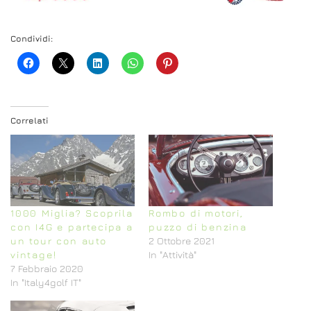
Condividi:
Correlati
1000 Miglia? Scoprila
Rombo di motori,
con I4G e partecipa a
puzzo di benzina
un tour con auto
2 Ottobre 2021
vintage!
In "Attività"
7 Febbraio 2020
In "Italy4golf IT"