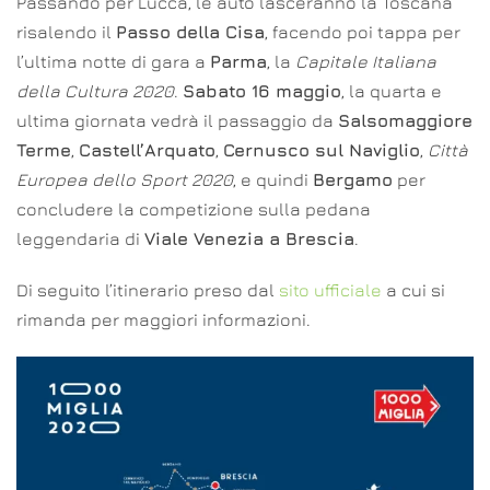
Passando per Lucca, le auto lasceranno la Toscana
risalendo il
Passo della Cisa
, facendo poi tappa per
l’ultima notte di gara a
Parma
, la
Capitale Italiana
della Cultura 2020
.
Sabato 16 maggio
, la quarta e
ultima giornata vedrà il passaggio da
Salsomaggiore
Terme
,
Castell’Arquato
,
Cernusco sul Naviglio
,
Città
Europea dello Sport 2020
, e quindi
Bergamo
per
concludere la competizione sulla pedana
leggendaria di
Viale Venezia a Brescia
.
Di seguito l’itinerario preso dal
sito ufficiale
a cui si
rimanda per maggiori informazioni.