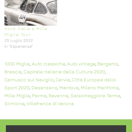
Nord Italia e Mille
Miglia Tour
25 Luglio 2022
In "Esperienze"
1000 Miglia
,
Auto classiche
,
Auto vintage
,
Bergamo
,
Brescia
,
Capitale Italiana della Cultura 2020
,
Cernusco sul Naviglio
,
Cervia
,
Città Europea dello
Sport 2020
,
Desenzano
,
Mantova
,
Milano Marittima
,
Mille Miglia
,
Parma
,
Ravenna
,
Salsomaggiore Terme
,
Sirmione
,
Villafranca di Verona