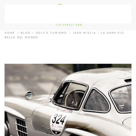
Passa al contenuto principale
HOME
BLOG
GOLF E TURISMO
1000 MIGLIA – LA GARA PIÙ
BELLA DEL MONDO