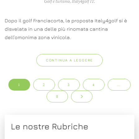
Golf e turismo
,
Italy4golf IT
.
Dopo il golf Franciacorta, la proposta Italy4golf si è
disvelata in una delle più rinomata cantina
dell’omonima zona vinicola.
CONTINUA A LEGGERE
1
2
3
4
…
8
Le nostre Rubriche