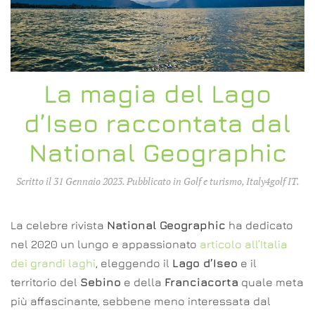
La magia del Lago
d’Iseo raccontata dal
National Geographic
Scritto il
31 Gennaio 2023
. Pubblicato in
Golf e turismo
,
Italy4golf IT
.
La celebre rivista
National Geographic
ha dedicato
nel 2020 un lungo e appassionato
articolo all’Italia
dei grandi laghi
, eleggendo il
Lago d’Iseo
e il
territorio del
Sebino
e della
Franciacorta
quale meta
più affascinante, sebbene meno interessata dal