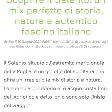
mix perfetto di storia,
natura e autentico
fascino italiano
Scritto il
10 Giugno 2024
. Pubblicato in
Attività
,
Esperienze
,
Esperienze
su
Sud Italia
,
Golf e cibo
,
Golf e turismo
,
Italy4golf IT
.
24 commenti
Scopri
il
Salent
Il Salento, situato all’estremità meridionale
un
mix
della Puglia, è un gioiello del sud Italia che
perfet
offre un irresistibile mix di storia e natura.
di
storia,
Le sue spiagge dorate e le acque cristalline
natur
e
dell’Adriatico e dello Ionio sono solo l’inizio
autent
fascin
del viaggio.
italia