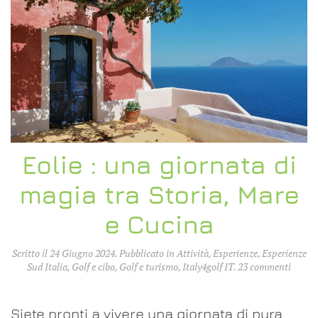
Eolie : una giornata di
magia tra Storia, Mare
e Cucina
Scritto il
24 Giugno 2024
. Pubblicato in
Attività
,
Esperienze
,
Esperienze
su
Sud Italia
,
Golf e cibo
,
Golf e turismo
,
Italy4golf IT
.
23 commenti
Eolie
:
una
Siete pronti a vivere una giornata di pura