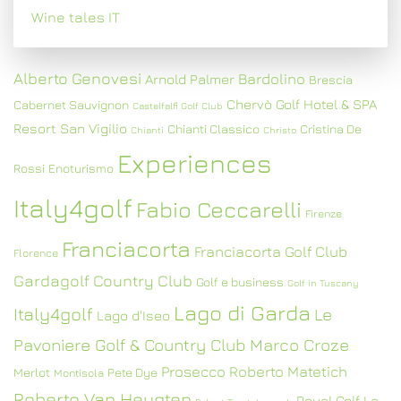
Wine tales IT
Alberto Genovesi
Bardolino
Arnold Palmer
Brescia
Chervò Golf Hotel & SPA
Cabernet Sauvignon
Castelfalfi Golf Club
Resort San Vigilio
Chianti Classico
Cristina De
Chianti
Christo
Experiences
Rossi
Enoturismo
Italy4golf
Fabio Ceccarelli
Firenze
Franciacorta
Franciacorta Golf Club
Florence
Gardagolf Country Club
Golf e business
Golf in Tuscany
Lago di Garda
Italy4golf
Le
Lago d'Iseo
Pavoniere Golf & Country Club
Marco Croze
Prosecco
Roberto Matetich
Merlot
Pete Dye
Montisola
Roberto Van Heugten
Royal Golf La