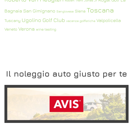
Robert Trent Jones Jr
Toscana
Bagnaia
San Gimignano
Siena
Sangiovese
Ugolino Golf Club
Valpolicella
Tuscany
vacanze golfistiche
Verona
Veneto
wine tasting
Il noleggio auto giusto per te
SCOPRI L'OFFERTA