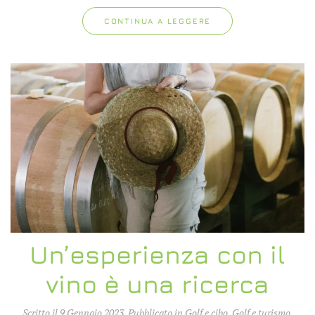
CONTINUA A LEGGERE
Un’esperienza con il
vino è una ricerca
Scritto il
9 Gennaio 2023
. Pubblicato in
Golf e cibo
,
Golf e turismo
.