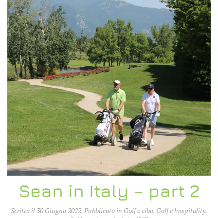
Sean in Italy – part 2
Scritto il
30 Giugno 2022
. Pubblicato in
Golf e cibo
,
Golf e hospitality
,