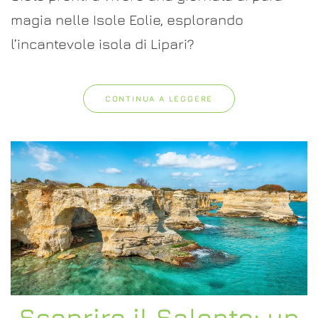
giorna
di
magia nelle Isole Eolie, esplorando
magia
l’incantevole isola di Lipari?
tra
Storia,
Mare
e
Cucin
CONTINUA A LEGGERE
Scoprire il Salento: un