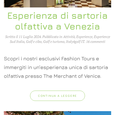
Esperienza di sartoria
olfattiva a Venezia
Scritto il
11 Luglio 2024
. Pubblicato in
Attività
,
Esperienze
,
Esperienze
su
Sud Italia
,
Golf e cibo
,
Golf e turismo
,
Italy4golf IT
.
16 commenti
Esperi
di
sartor
Scopri i nostri esclusivi Fashion Tours e
olfatti
a
immergiti in un’esperienza unica di sartoria
Venezi
olfattiva presso The Merchant of Venice.
CONTINUA A LEGGERE