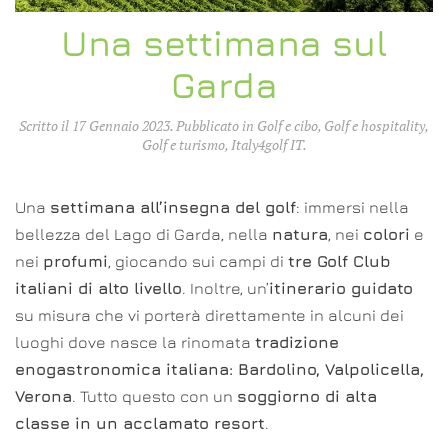
Una settimana sul
Garda
Scritto il
17 Gennaio 2023
. Pubblicato in
Golf e cibo
,
Golf e hospitality
,
Golf e turismo
,
Italy4golf IT
.
Una
settimana all’insegna del golf
: immersi nella
bellezza del Lago di Garda, nella
natura
, nei
colori
e
nei
profumi
, giocando sui campi di
tre Golf Club
italiani di alto livello
. Inoltre, un’
itinerario guidato
su misura che vi porterà direttamente in alcuni dei
luoghi dove nasce la rinomata
tradizione
enogastronomica italiana: Bardolino, Valpolicella,
Verona
. Tutto questo con un
soggiorno di alta
classe in un acclamato resort
.