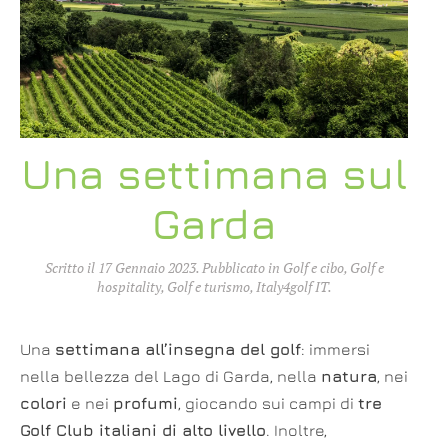
Una settimana sul
Garda
Scritto il
17 Gennaio 2023
. Pubblicato in
Golf e cibo
,
Golf e
hospitality
,
Golf e turismo
,
Italy4golf IT
.
Una
settimana all’insegna del golf
: immersi
nella bellezza del Lago di Garda, nella
natura
, nei
colori
e nei
profumi
, giocando sui campi di
tre
Golf Club italiani di alto livello
. Inoltre,