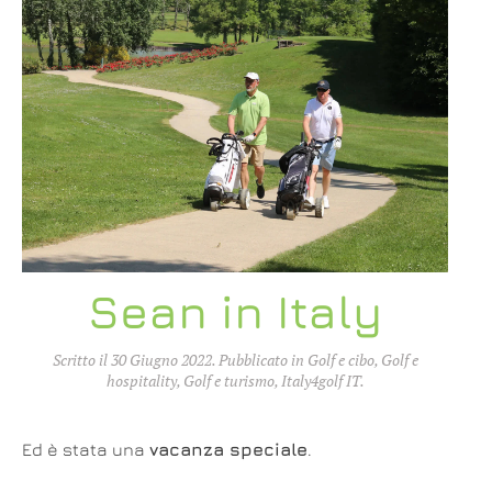
Sean in Italy
Scritto il
30 Giugno 2022
. Pubblicato in
Golf e cibo
,
Golf e
hospitality
,
Golf e turismo
,
Italy4golf IT
.
Ed è stata una
vacanza speciale
.