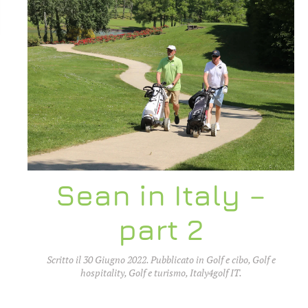
Sean in Italy –
part 2
Scritto il
30 Giugno 2022
. Pubblicato in
Golf e cibo
,
Golf e
hospitality
,
Golf e turismo
,
Italy4golf IT
.