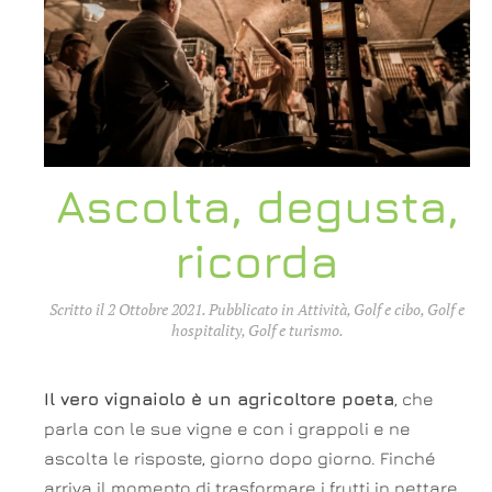
Ascolta, degusta,
ricorda
Scritto il
2 Ottobre 2021
. Pubblicato in
Attività
,
Golf e cibo
,
Golf e
hospitality
,
Golf e turismo
.
Il vero vignaiolo è un agricoltore poeta
, che
parla con le sue vigne e con i grappoli e ne
ascolta le risposte, giorno dopo giorno. Finché
arriva il momento di trasformare i frutti in nettare,