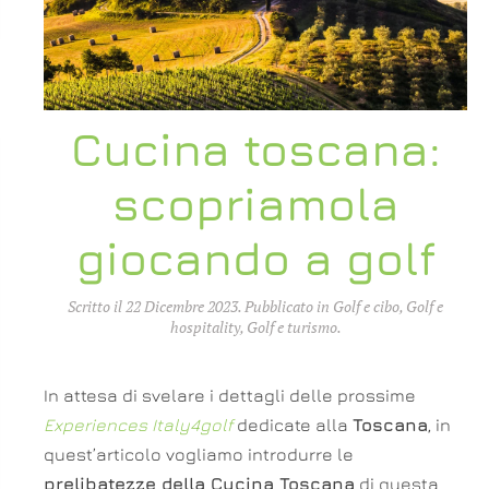
Cucina toscana:
scopriamola
giocando a golf
Scritto il
22 Dicembre 2023
. Pubblicato in
Golf e cibo
,
Golf e
hospitality
,
Golf e turismo
.
In attesa di svelare i dettagli delle prossime
Experiences Italy4golf
dedicate alla
Toscana
, in
quest’articolo vogliamo introdurre le
prelibatezze della Cucina Toscana
di questa