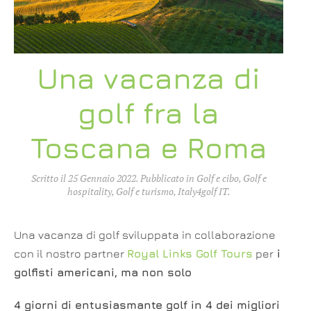
Una vacanza di
golf fra la
Toscana e Roma
Scritto il
25 Gennaio 2022
. Pubblicato in
Golf e cibo
,
Golf e
hospitality
,
Golf e turismo
,
Italy4golf IT
.
Una vacanza di golf sviluppata in collaborazione
con il nostro partner
Royal Links Golf Tours
per
i
golfisti americani, ma non solo
4 giorni di entusiasmante golf in 4 dei migliori