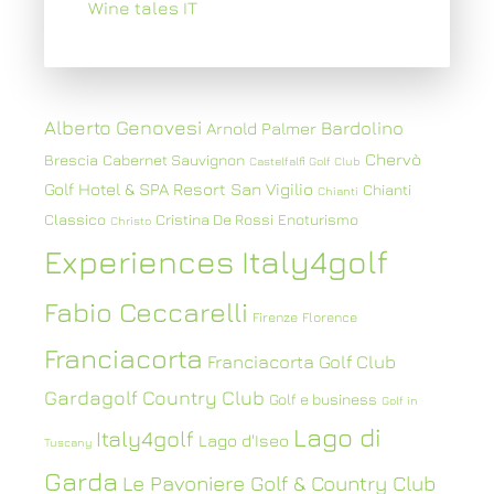
Wine tales IT
Alberto Genovesi
Bardolino
Arnold Palmer
Chervò
Brescia
Cabernet Sauvignon
Castelfalfi Golf Club
Golf Hotel & SPA Resort San Vigilio
Chianti
Chianti
Classico
Cristina De Rossi
Enoturismo
Christo
Experiences Italy4golf
Fabio Ceccarelli
Firenze
Florence
Franciacorta
Franciacorta Golf Club
Gardagolf Country Club
Golf e business
Golf in
Lago di
Italy4golf
Lago d'Iseo
Tuscany
Garda
Le Pavoniere Golf & Country Club