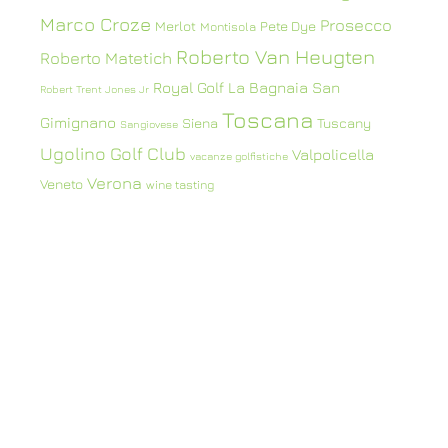
Marco Croze
Prosecco
Merlot
Pete Dye
Montisola
Roberto Van Heugten
Roberto Matetich
Royal Golf La Bagnaia
San
Robert Trent Jones Jr
Toscana
Gimignano
Siena
Tuscany
Sangiovese
Ugolino Golf Club
Valpolicella
vacanze golfistiche
Verona
Veneto
wine tasting