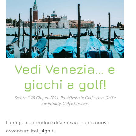
Vedi Venezia… e
giochi a golf!
Scritto il
28 Giugno 2021
. Pubblicato in
Golf e cibo
,
Golf e
hospitality
,
Golf e turismo
.
Il magico splendore di Venezia in una nuova
avventura Italy4golf!