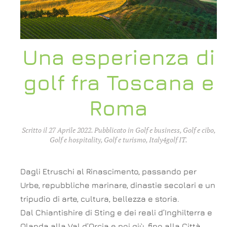
Una esperienza di
golf fra Toscana e
Roma
Scritto il
27 Aprile 2022
. Pubblicato in
Golf e business
,
Golf e cibo
,
Golf e hospitality
,
Golf e turismo
,
Italy4golf IT
.
Dagli Etruschi al Rinascimento, passando per
Urbe, repubbliche marinare, dinastie secolari e un
tripudio di arte, cultura, bellezza e storia.
Dal Chiantishire di Sting e dei reali d’Inghilterra e
Olanda alla Val d’Orcia e poi giù, fino alla Città