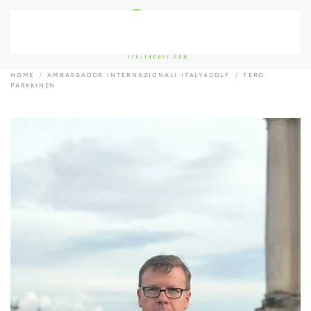
Passa al contenuto principale
HOME
AMBASSADOR INTERNAZIONALI ITALY4GOLF
TERO
PARKKINEN