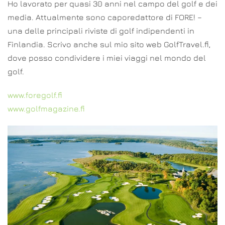
Ho lavorato per quasi 30 anni nel campo del golf e dei
media. Attualmente sono caporedattore di FORE! –
una delle principali riviste di golf indipendenti in
Finlandia. Scrivo anche sul mio sito web GolfTravel.fi,
dove posso condividere i miei viaggi nel mondo del
golf.
www.foregolf.fi
www.golfmagazine.fi