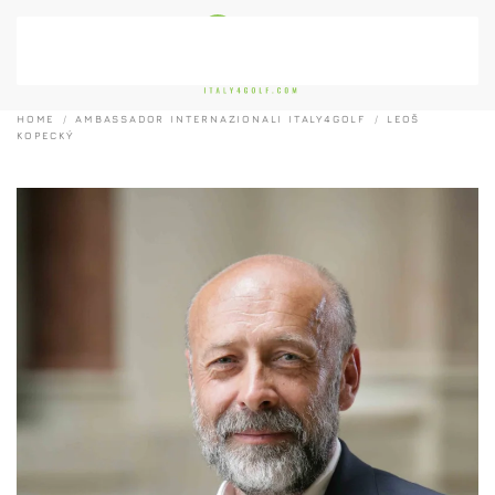
Passa al contenuto principale
HOME
AMBASSADOR INTERNAZIONALI ITALY4GOLF
LEOŠ
KOPECKÝ