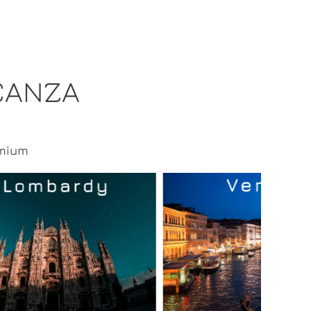
CANZA
emium