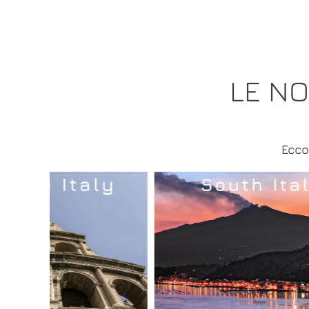
LE N
Ecco