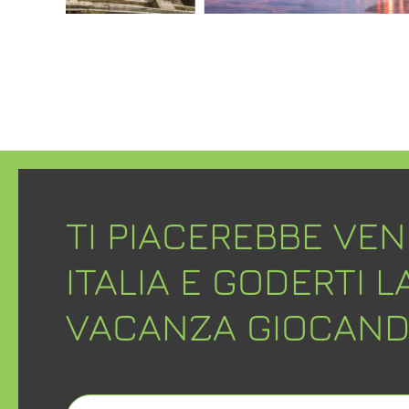
TI PIACEREBBE VEN
ITALIA E GODERTI L
VACANZA GIOCAND