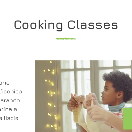
Cooking Classes
arie
l’iconica
eparando
rina e
 liscia