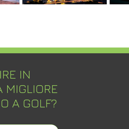
IRE IN
A MIGLIORE
O A GOLF?