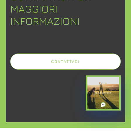
MAGGIORI
INFORMAZIONI
Contact us, describe your preferences and
we will design the right holiday for you.
CONTATTACI