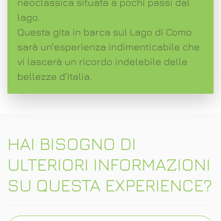
neoclassica situata a pochi passi dal
lago.
Questa gita in barca sul Lago di Como
sarà un’esperienza indimenticabile che
vi lascerà un ricordo indelebile delle
bellezze d’Italia.
HAI BISOGNO DI
ULTERIORI INFORMAZIONI
SU QUESTA EXPERIENCE?