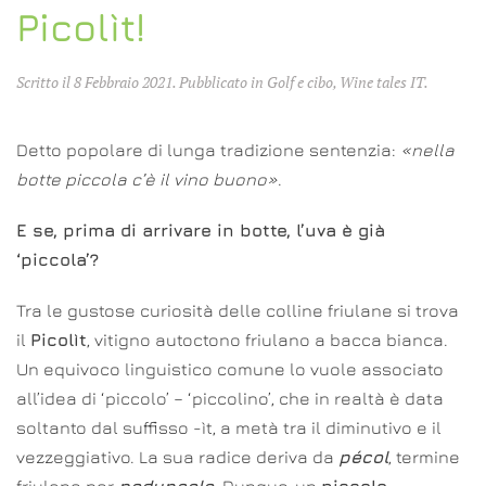
Picolìt!
Scritto il
8 Febbraio 2021
. Pubblicato in
Golf e cibo
,
Wine tales IT
.
Detto popolare di lunga tradizione sentenzia:
«nella
botte piccola c’è il vino buono»
.
E se, prima di arrivare in botte, l’uva è già
‘piccola’?
Tra le gustose curiosità delle colline friulane si trova
il
Picolìt
, vitigno autoctono friulano a bacca bianca.
Un equivoco linguistico comune lo vuole associato
all’idea di ‘piccolo’ – ‘piccolino’, che in realtà è data
soltanto dal suffisso -ìt, a metà tra il diminutivo e il
vezzeggiativo. La sua radice deriva da
pécol
, termine