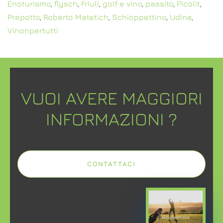
Enoturismo
,
flysch
,
Friuli
,
golf e vino
,
passito
,
Picolìt
,
Prepotto
,
Roberto Matetich
,
Schioppettino
,
Udine
,
Vinonpertutti
VUOI AVERE MAGGIORI
INFORMAZIONI ?
CONTATTACI