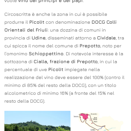
vuole
vino dei principi e dei papi
.
Circoscritta è anche la zona in cui è possibile
produrre il
Picolìt
con denominazione
DOCG Colli
Orientali del Friuli
: una dozzina di comuni in
provincia di
Udine
, disseminati attorno a
Cividale
, tra
cui spicca il nome del comune di
Prepotto
, noto per
l’omonimo
Schioppettino
. Di notevole interesse è la
sottozona di
Cialla, frazione di Prepotto
, in cui la
percentuale di uve
Picolìt
impiegate nella
realizzazione del vino deve essere del 100% (contro il
minimo di 85% del resto della DOCG), con un titolo
alcolometrico di minimo 16% (a fronte del 15% nel
resto della DOCG).