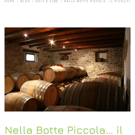
HOME
BLOG
GOLF E CIBO
NELLA BOTTE PICCOLA… IL PICOLÌT!
Nella Botte Piccola… il