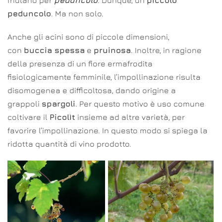
friulano per
peduncolo
. Dunque, un
piccolo
peduncolo
. Ma non solo.
Anche gli acini sono di piccole dimensioni,
con
buccia spessa
e
pruinosa
. Inoltre, in ragione
della presenza di un fiore ermafrodita
fisiologicamente femminile, l’impollinazione risulta
disomogenea e difficoltosa, dando origine a
grappoli
spargoli
. Per questo motivo è uso comune
coltivare il
Picolìt
insieme ad altre varietà, per
favorire l’impollinazione. In questo modo si spiega la
ridotta quantità di vino prodotto.