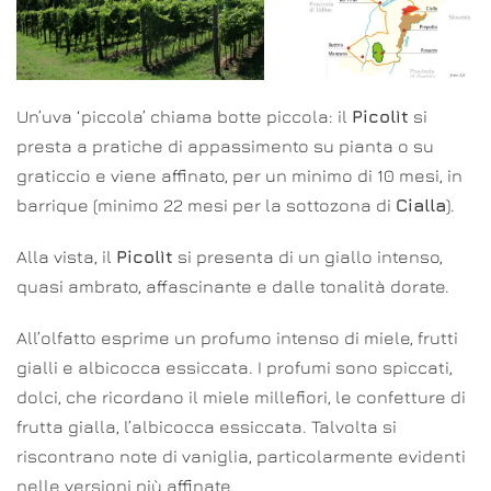
Un’uva ‘piccola’ chiama botte piccola: il
Picolìt
si
presta a pratiche di appassimento su pianta o su
graticcio e viene affinato, per un minimo di 10 mesi, in
barrique (minimo 22 mesi per la sottozona di
Cialla
).
Alla vista, il
Picolìt
si presenta di un giallo intenso,
quasi ambrato, affascinante e dalle tonalità dorate.
All’olfatto esprime un profumo intenso di miele, frutti
gialli e albicocca essiccata. I profumi sono spiccati,
dolci, che ricordano il miele millefiori, le confetture di
frutta gialla, l’albicocca essiccata. Talvolta si
riscontrano note di vaniglia, particolarmente evidenti
nelle versioni più affinate.