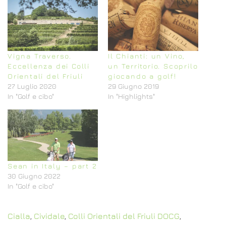
Vigna Traverso.
Il Chianti: un Vino,
Eccellenza dei Colli
un Territorio. Scoprilo
Orientali del Friuli
giocando a golf!
27 Luglio 2020
29 Giugno 2019
In "Golf e cibo"
In "Highlights"
Sean in Italy – part 2
30 Giugno 2022
In "Golf e cibo"
Cialla
,
Cividale
,
Colli Orientali del Friuli DOCG
,