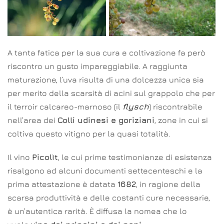
A tanta fatica per la sua cura e coltivazione fa però
riscontro un gusto impareggiabile. A raggiunta
maturazione, l’uva risulta di una dolcezza unica sia
per merito della scarsità di acini sul grappolo che per
il terroir calcareo-marnoso (il
flysch
) riscontrabile
nell’area dei
Colli udinesi e goriziani
, zone in cui si
coltiva questo vitigno per la quasi totalità.
Il vino
Picolìt
, le cui prime testimonianze di esistenza
risalgono ad alcuni documenti settecenteschi e la
prima attestazione è datata
1682
, in ragione della
scarsa produttività e delle costanti cure necessarie,
è un’autentica rarità. È diffusa la nomea che lo