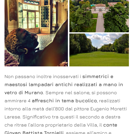
Non passano inoltre inosservati i
simmetrici e
maestosi lampadari antichi realizzati a mano in
vetro di Murano
. Sempre nel salone, si possono
ammirare 4
affreschi in tema bucolico
, realizzati
intorno alla metà dell’800 dal pittore Eugenio Moretti
Larese. Significativo tra questi il secondo a destra
che ritrae l’allora proprietario della Villa, il
conte
Giovan Battista Tornielli
, assieme all’amico e