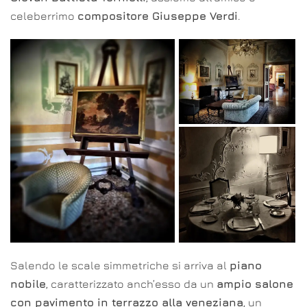
celeberrimo
compositore Giuseppe Verdi
.
Salendo le scale simmetriche si arriva al
piano
nobile
, caratterizzato anch’esso da un
ampio salone
con pavimento in terrazzo alla veneziana
, un