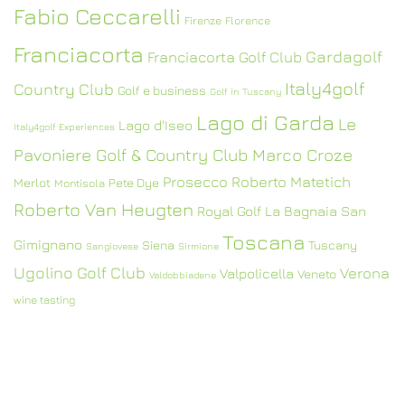
Fabio Ceccarelli
Firenze
Florence
Franciacorta
Gardagolf
Franciacorta Golf Club
Italy4golf
Country Club
Golf e business
Golf in Tuscany
Lago di Garda
Le
Lago d'Iseo
Italy4golf Experiences
Pavoniere Golf & Country Club
Marco Croze
Prosecco
Roberto Matetich
Merlot
Pete Dye
Montisola
Roberto Van Heugten
Royal Golf La Bagnaia
San
Toscana
Gimignano
Siena
Tuscany
Sangiovese
Sirmione
Ugolino Golf Club
Verona
Valpolicella
Veneto
Valdobbiadene
wine tasting