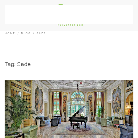
Passa al contenuto principale
HOME
BLOG
SADE
Tag:
Sade