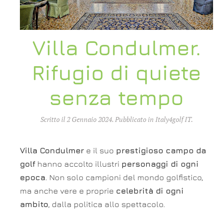
Villa Condulmer.
Rifugio di quiete
senza tempo
Scritto il
2 Gennaio 2024
. Pubblicato in
Italy4golf IT
.
Villa Condulmer
e il suo
prestigioso campo da
golf
hanno accolto illustri
personaggi di ogni
epoca
. Non solo campioni del mondo golfistico,
ma anche vere e proprie
celebrità di ogni
ambito
, dalla politica allo spettacolo.