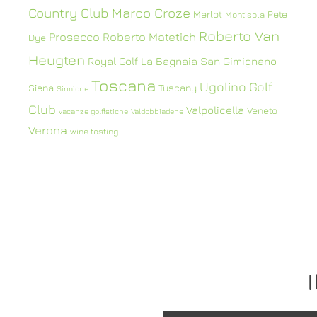
Country Club
Marco Croze
Merlot
Pete
Montisola
Roberto Van
Prosecco
Roberto Matetich
Dye
Heugten
Royal Golf La Bagnaia
San Gimignano
Toscana
Ugolino Golf
Siena
Tuscany
Sirmione
Club
Valpolicella
Veneto
vacanze golfistiche
Valdobbiadene
Verona
wine tasting