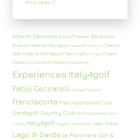
Wine tales IT
Alberto Genovesi
Bardolino
Arnold Palmer
Chervò
Brescia
Cabernet Sauvignon
Castelfalfi Golf Club
Golf Hotel & SPA Resort San Vigilio
Chianti
Chianti
Classico
Cristina De Rossi
Enoturismo
Experiences Italy4golf
Fabio Ceccarelli
Firenze
Florence
Franciacorta
Franciacorta Golf Club
Gardagolf Country Club
Golf e business
Golf in
Italy4golf
Lago d'Iseo
Tuscany
Italy4golf Experiences
Lago di Garda
Le Pavoniere Golf &