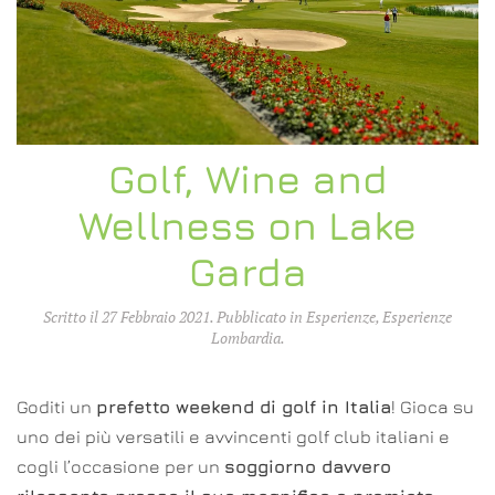
Golf, Wine and
Wellness on Lake
Garda
Scritto il
27 Febbraio 2021
. Pubblicato in
Esperienze
,
Esperienze
Lombardia
.
Goditi un
prefetto weekend di golf in Italia
! Gioca su
uno dei più versatili e avvincenti golf club italiani e
cogli l’occasione per un
soggiorno davvero