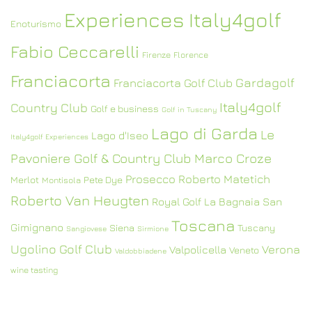
Experiences Italy4golf
Enoturismo
Fabio Ceccarelli
Firenze
Florence
Franciacorta
Gardagolf
Franciacorta Golf Club
Italy4golf
Country Club
Golf e business
Golf in Tuscany
Lago di Garda
Le
Lago d'Iseo
Italy4golf Experiences
Pavoniere Golf & Country Club
Marco Croze
Prosecco
Roberto Matetich
Merlot
Pete Dye
Montisola
Roberto Van Heugten
Royal Golf La Bagnaia
San
Toscana
Gimignano
Siena
Tuscany
Sangiovese
Sirmione
Ugolino Golf Club
Verona
Valpolicella
Veneto
Valdobbiadene
wine tasting