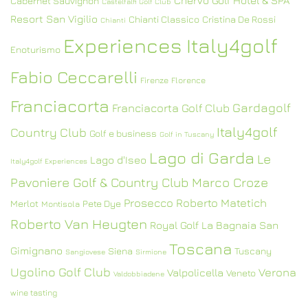
Chervò Golf Hotel & SPA
Cabernet Sauvignon
Castelfalfi Golf Club
Resort San Vigilio
Chianti Classico
Cristina De Rossi
Chianti
Experiences Italy4golf
Enoturismo
Fabio Ceccarelli
Firenze
Florence
Franciacorta
Gardagolf
Franciacorta Golf Club
Italy4golf
Country Club
Golf e business
Golf in Tuscany
Lago di Garda
Le
Lago d'Iseo
Italy4golf Experiences
Pavoniere Golf & Country Club
Marco Croze
Prosecco
Roberto Matetich
Merlot
Pete Dye
Montisola
Roberto Van Heugten
Royal Golf La Bagnaia
San
Toscana
Gimignano
Siena
Tuscany
Sangiovese
Sirmione
Ugolino Golf Club
Verona
Valpolicella
Veneto
Valdobbiadene
wine tasting