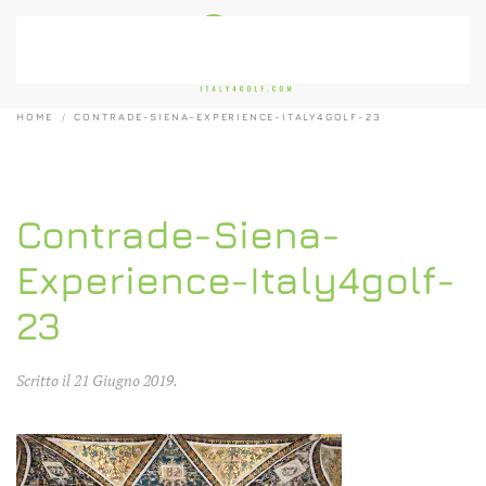
Passa al contenuto principale
HOME
CONTRADE-SIENA-EXPERIENCE-ITALY4GOLF-23
Contrade-Siena-
Experience-Italy4golf-
23
Scritto il
21 Giugno 2019
.