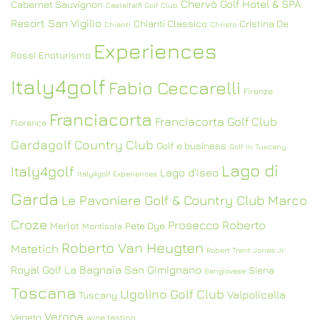
Chervò Golf Hotel & SPA
Cabernet Sauvignon
Castelfalfi Golf Club
Resort San Vigilio
Chianti Classico
Cristina De
Chianti
Christo
Experiences
Rossi
Enoturismo
Italy4golf
Fabio Ceccarelli
Firenze
Franciacorta
Franciacorta Golf Club
Florence
Gardagolf Country Club
Golf e business
Golf in Tuscany
Lago di
Italy4golf
Lago d'Iseo
Italy4golf Experiences
Garda
Le Pavoniere Golf & Country Club
Marco
Croze
Prosecco
Roberto
Merlot
Pete Dye
Montisola
Roberto Van Heugten
Matetich
Robert Trent Jones Jr
Royal Golf La Bagnaia
San Gimignano
Siena
Sangiovese
Toscana
Ugolino Golf Club
Valpolicella
Tuscany
Verona
Veneto
wine tasting