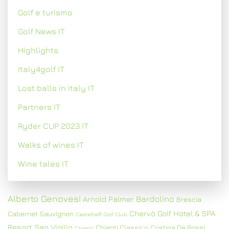
Golf e turismo
Golf News IT
Highlights
Italy4golf IT
Lost balls in Italy IT
Partners IT
Ryder CUP 2023 IT
Walks of wines IT
Wine tales IT
Alberto Genovesi
Bardolino
Arnold Palmer
Brescia
Chervò Golf Hotel & SPA
Cabernet Sauvignon
Castelfalfi Golf Club
Resort San Vigilio
Chianti Classico
Cristina De Rossi
Chianti