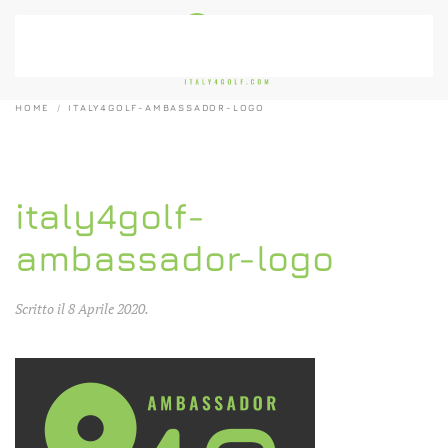
Passa al contenuto principale
HOME
ITALY4GOLF-AMBASSADOR-LOGO
italy4golf-
ambassador-logo
Scritto il
8 Aprile 2020
.