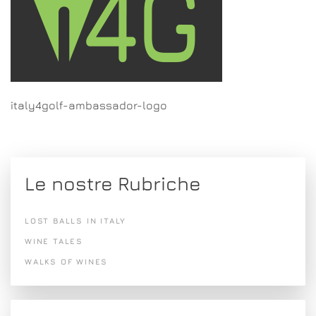
italy4golf-ambassador-logo
Le nostre Rubriche
LOST BALLS IN ITALY
WINE TALES
WALKS OF WINES