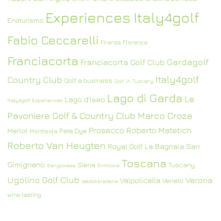
Experiences Italy4golf
Enoturismo
Fabio Ceccarelli
Firenze
Florence
Franciacorta
Gardagolf
Franciacorta Golf Club
Italy4golf
Country Club
Golf e business
Golf in Tuscany
Lago di Garda
Le
Lago d'Iseo
Italy4golf Experiences
Pavoniere Golf & Country Club
Marco Croze
Prosecco
Roberto Matetich
Merlot
Pete Dye
Montisola
Roberto Van Heugten
Royal Golf La Bagnaia
San
Toscana
Gimignano
Siena
Tuscany
Sangiovese
Sirmione
Ugolino Golf Club
Verona
Valpolicella
Veneto
Valdobbiadene
wine tasting