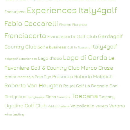
Experiences Italy4golf
Enoturismo
Fabio Ceccarelli
Firenze
Florence
Franciacorta
Gardagolf
Franciacorta Golf Club
Italy4golf
Country Club
Golf e business
Golf in Tuscany
Lago di Garda
Le
Lago d'Iseo
Italy4golf Experiences
Pavoniere Golf & Country Club
Marco Croze
Prosecco
Roberto Matetich
Merlot
Pete Dye
Montisola
Roberto Van Heugten
Royal Golf La Bagnaia
San
Toscana
Gimignano
Siena
Tuscany
Sangiovese
Sirmione
Ugolino Golf Club
Verona
Valpolicella
Veneto
Valdobbiadene
wine tasting