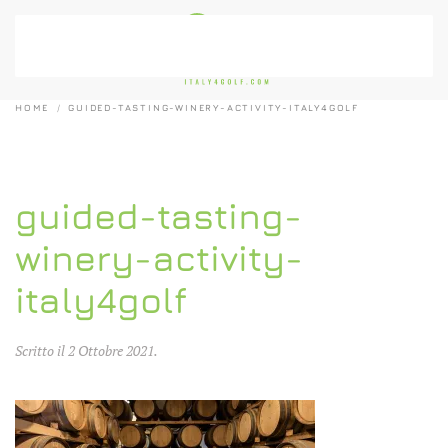
Passa al contenuto principale
HOME
GUIDED-TASTING-WINERY-ACTIVITY-ITALY4GOLF
guided-tasting-
winery-activity-
italy4golf
Scritto il
2 Ottobre 2021
.