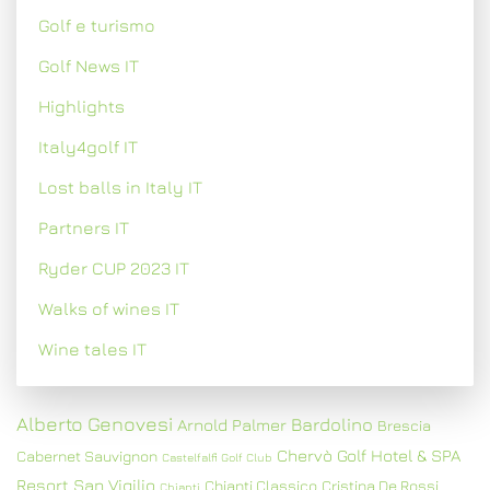
Golf e turismo
Golf News IT
Highlights
Italy4golf IT
Lost balls in Italy IT
Partners IT
Ryder CUP 2023 IT
Walks of wines IT
Wine tales IT
Alberto Genovesi
Bardolino
Arnold Palmer
Brescia
Chervò Golf Hotel & SPA
Cabernet Sauvignon
Castelfalfi Golf Club
Resort San Vigilio
Chianti Classico
Cristina De Rossi
Chianti