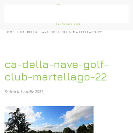
Passa al contenuto principale
HOME
CA-DELLA-NAVE-GOLF-CLUB-MARTELLAGO-22
ca-della-nave-golf-
club-martellago-22
Scritto il
1 Aprile 2021
.