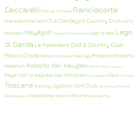
Ceccarelli
Franciacorta
Firenze
Florence
Gardagolf Country Club
Franciacorta Golf Club
Golf e
Lago
Italy4golf
Lago d'Iseo
business
Italy4golf Experiences
di Garda
Le Pavoniere Golf & Country Club
Marco Croze
Prosecco
Roberto
Merlot
Pete Dye
Montisola
Roberto Van Heugten
Matetich
Robert Trent Jones Jr
Royal Golf La Bagnaia
San Gimignano
Siena
Sangiovese
Sirmione
Toscana
Ugolino Golf Club
Tuscany
vacanze golfistiche
Verona
Valpolicella
Veneto
wine tasting
Valdobbiadene