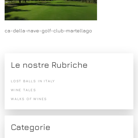
ca-della-nave-golf-club-martellago
Le nostre Rubriche
LOST BALLS IN ITALY
WINE TALES
WALKS OF WINES
Categorie