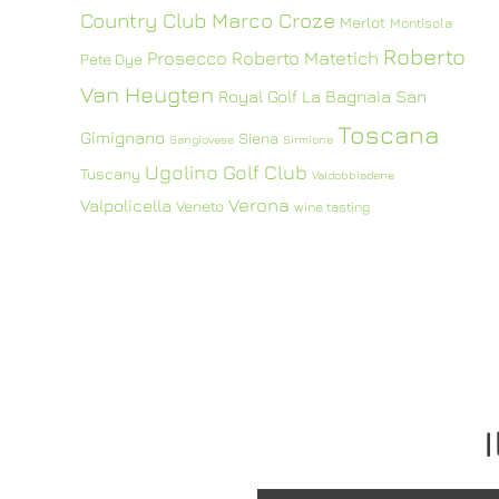
Country Club
Marco Croze
Merlot
Montisola
Roberto
Prosecco
Roberto Matetich
Pete Dye
Van Heugten
Royal Golf La Bagnaia
San
Toscana
Gimignano
Siena
Sangiovese
Sirmione
Ugolino Golf Club
Tuscany
Valdobbiadene
Verona
Valpolicella
Veneto
wine tasting