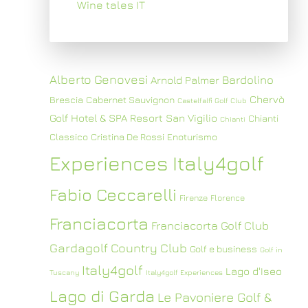
Wine tales IT
Alberto Genovesi
Bardolino
Arnold Palmer
Chervò
Brescia
Cabernet Sauvignon
Castelfalfi Golf Club
Golf Hotel & SPA Resort San Vigilio
Chianti
Chianti
Classico
Cristina De Rossi
Enoturismo
Experiences Italy4golf
Fabio Ceccarelli
Firenze
Florence
Franciacorta
Franciacorta Golf Club
Gardagolf Country Club
Golf e business
Golf in
Italy4golf
Lago d'Iseo
Tuscany
Italy4golf Experiences
Lago di Garda
Le Pavoniere Golf &