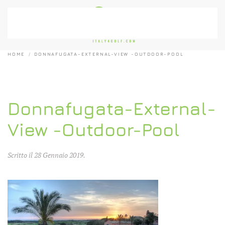
Passa al contenuto principale
HOME
DONNAFUGATA-EXTERNAL-VIEW -OUTDOOR-POOL
Donnafugata-External-
View -Outdoor-Pool
Scritto il
28 Gennaio 2019
.