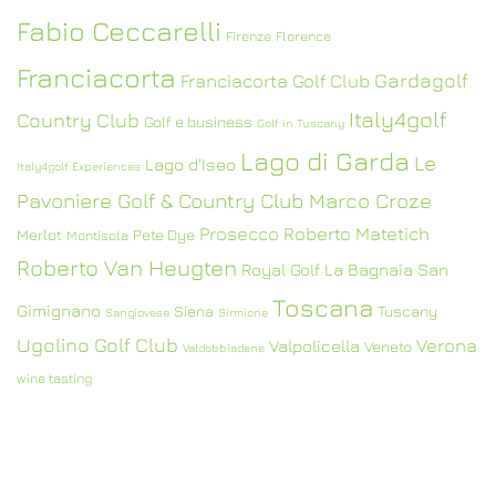
Fabio Ceccarelli
Firenze
Florence
Franciacorta
Gardagolf
Franciacorta Golf Club
Italy4golf
Country Club
Golf e business
Golf in Tuscany
Lago di Garda
Le
Lago d'Iseo
Italy4golf Experiences
Pavoniere Golf & Country Club
Marco Croze
Prosecco
Roberto Matetich
Merlot
Pete Dye
Montisola
Roberto Van Heugten
Royal Golf La Bagnaia
San
Toscana
Gimignano
Siena
Tuscany
Sangiovese
Sirmione
Ugolino Golf Club
Verona
Valpolicella
Veneto
Valdobbiadene
wine tasting