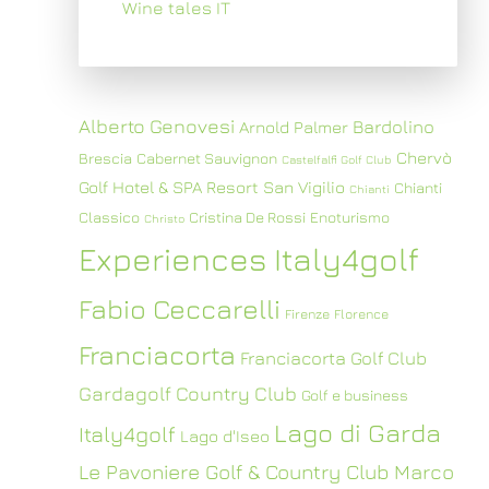
Wine tales IT
Alberto Genovesi
Bardolino
Arnold Palmer
Chervò
Brescia
Cabernet Sauvignon
Castelfalfi Golf Club
Golf Hotel & SPA Resort San Vigilio
Chianti
Chianti
Classico
Cristina De Rossi
Enoturismo
Christo
Experiences Italy4golf
Fabio Ceccarelli
Firenze
Florence
Franciacorta
Franciacorta Golf Club
Gardagolf Country Club
Golf e business
Lago di Garda
Italy4golf
Lago d'Iseo
Le Pavoniere Golf & Country Club
Marco