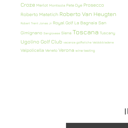
Croze
Prosecco
Merlot
Pete Dye
Montisola
Roberto Van Heugten
Roberto Matetich
Royal Golf La Bagnaia
San
Robert Trent Jones Jr
Toscana
Gimignano
Siena
Tuscany
Sangiovese
Ugolino Golf Club
vacanze golfistiche
Valdobbiadene
Verona
Valpolicella
Veneto
wine tasting