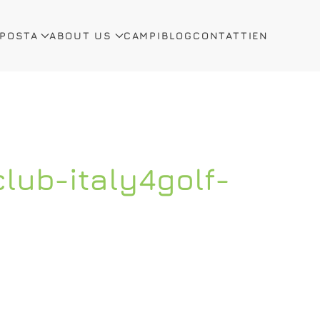
OPOSTA
ABOUT US
CAMPI
BLOG
CONTATTI
EN
club-italy4golf-