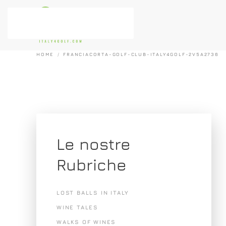
Passa al contenuto principale
HOME
FRANCIACORTA-GOLF-CLUB-ITALY4GOLF-2V5A2736
Le nostre
Rubriche
LOST BALLS IN ITALY
WINE TALES
WALKS OF WINES