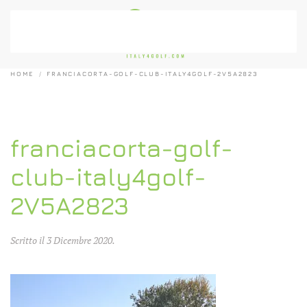
Passa al contenuto principale
HOME
FRANCIACORTA-GOLF-CLUB-ITALY4GOLF-2V5A2823
franciacorta-golf-
club-italy4golf-
2V5A2823
Scritto il
3 Dicembre 2020
.