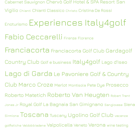
Chervò Golf Hotel & SPA Resort San
Cabernet Sauvignon
Vigilio
Chianti Classico
Cristina De Rossi
Chianti
Christo
Experiences Italy4golf
Enoturismo
Fabio Ceccarelli
Firenze
Florence
Franciacorta
Gardagolf
Franciacorta Golf Club
Italy4golf
Country Club
Lago d'Iseo
Golf e business
Lago di Garda
Le Pavoniere Golf & Country
Club
Marco Croze
Prosecco
Merlot
Pete Dye
Montisola
Roberto Van Heugten
Roberto Matetich
Robert Trent
Royal Golf La Bagnaia
San Gimignano
Siena
Jones Jr
Sangiovese
Toscana
Ugolino Golf Club
Tuscany
Sirmione
vacanze
Verona
Valpolicella
Veneto
wine tasting
golfistiche
Valdobbiadene