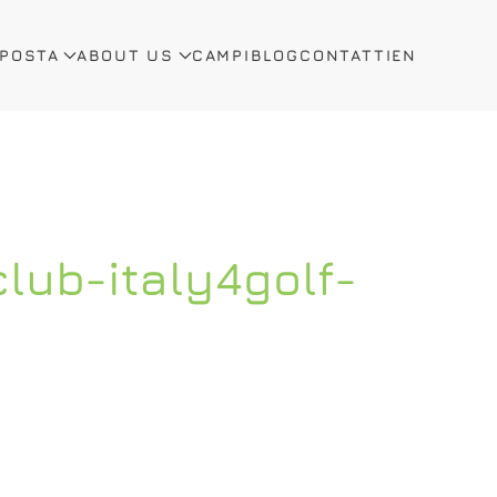
OPOSTA
ABOUT US
CAMPI
BLOG
CONTATTI
EN
club-italy4golf-