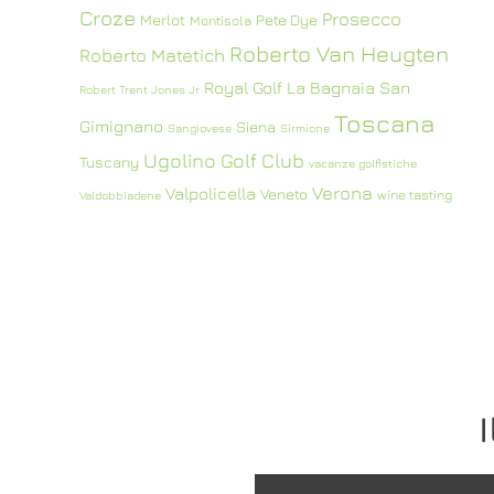
Croze
Prosecco
Merlot
Pete Dye
Montisola
Roberto Van Heugten
Roberto Matetich
Royal Golf La Bagnaia
San
Robert Trent Jones Jr
Toscana
Gimignano
Siena
Sangiovese
Sirmione
Ugolino Golf Club
Tuscany
vacanze golfistiche
Verona
Valpolicella
Veneto
wine tasting
Valdobbiadene