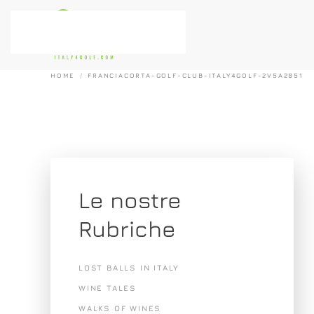
Passa al contenuto principale
HOME
FRANCIACORTA-GOLF-CLUB-ITALY4GOLF-2V5A2851
Le nostre
Rubriche
LOST BALLS IN ITALY
WINE TALES
WALKS OF WINES