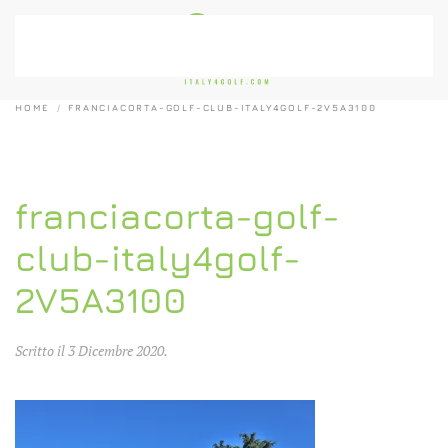
Passa al contenuto principale
HOME
FRANCIACORTA-GOLF-CLUB-ITALY4GOLF-2V5A3100
franciacorta-golf-
club-italy4golf-
2V5A3100
Scritto il
3 Dicembre 2020
.