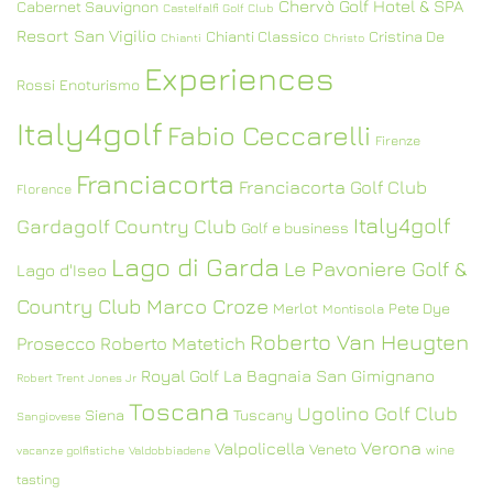
Chervò Golf Hotel & SPA
Cabernet Sauvignon
Castelfalfi Golf Club
Resort San Vigilio
Chianti Classico
Cristina De
Chianti
Christo
Experiences
Rossi
Enoturismo
Italy4golf
Fabio Ceccarelli
Firenze
Franciacorta
Franciacorta Golf Club
Florence
Italy4golf
Gardagolf Country Club
Golf e business
Lago di Garda
Le Pavoniere Golf &
Lago d'Iseo
Country Club
Marco Croze
Merlot
Pete Dye
Montisola
Roberto Van Heugten
Prosecco
Roberto Matetich
Royal Golf La Bagnaia
San Gimignano
Robert Trent Jones Jr
Toscana
Ugolino Golf Club
Siena
Tuscany
Sangiovese
Verona
Valpolicella
Veneto
wine
vacanze golfistiche
Valdobbiadene
tasting