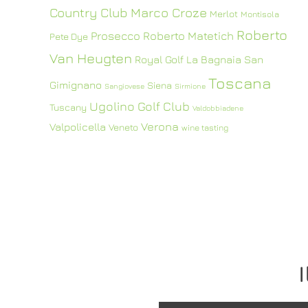
Country Club
Marco Croze
Merlot
Montisola
Roberto
Prosecco
Roberto Matetich
Pete Dye
Van Heugten
Royal Golf La Bagnaia
San
Toscana
Gimignano
Siena
Sangiovese
Sirmione
Ugolino Golf Club
Tuscany
Valdobbiadene
Verona
Valpolicella
Veneto
wine tasting