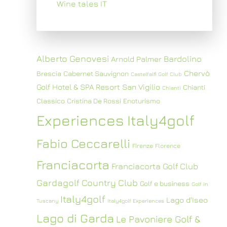
Wine tales IT
Alberto Genovesi
Bardolino
Arnold Palmer
Chervò
Brescia
Cabernet Sauvignon
Castelfalfi Golf Club
Golf Hotel & SPA Resort San Vigilio
Chianti
Chianti
Classico
Cristina De Rossi
Enoturismo
Experiences Italy4golf
Fabio Ceccarelli
Firenze
Florence
Franciacorta
Franciacorta Golf Club
Gardagolf Country Club
Golf e business
Golf in
Italy4golf
Lago d'Iseo
Tuscany
Italy4golf Experiences
Lago di Garda
Le Pavoniere Golf &