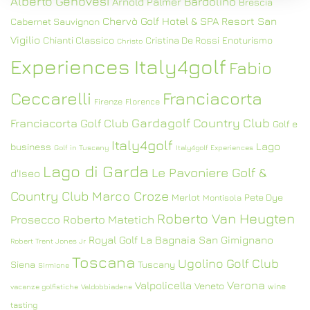
Alberto Genovesi
Bardolino
Arnold Palmer
Brescia
Chervò Golf Hotel & SPA Resort San
Cabernet Sauvignon
Vigilio
Chianti Classico
Cristina De Rossi
Enoturismo
Christo
Experiences Italy4golf
Fabio
Ceccarelli
Franciacorta
Firenze
Florence
Gardagolf Country Club
Franciacorta Golf Club
Golf e
Italy4golf
Lago
business
Golf in Tuscany
Italy4golf Experiences
Lago di Garda
Le Pavoniere Golf &
d'Iseo
Country Club
Marco Croze
Merlot
Pete Dye
Montisola
Roberto Van Heugten
Prosecco
Roberto Matetich
Royal Golf La Bagnaia
San Gimignano
Robert Trent Jones Jr
Toscana
Ugolino Golf Club
Siena
Tuscany
Sirmione
Verona
Valpolicella
Veneto
wine
vacanze golfistiche
Valdobbiadene
tasting