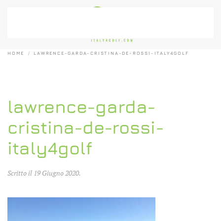
Passa al contenuto principale
HOME
LAWRENCE-GARDA-CRISTINA-DE-ROSSI-ITALY4GOLF
lawrence-garda-
cristina-de-rossi-
italy4golf
Scritto il
19 Giugno 2020
.