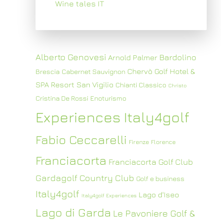
Wine tales IT
Alberto Genovesi
Bardolino
Arnold Palmer
Chervò Golf Hotel &
Brescia
Cabernet Sauvignon
SPA Resort San Vigilio
Chianti Classico
Christo
Cristina De Rossi
Enoturismo
Experiences Italy4golf
Fabio Ceccarelli
Firenze
Florence
Franciacorta
Franciacorta Golf Club
Gardagolf Country Club
Golf e business
Italy4golf
Lago d'Iseo
Italy4golf Experiences
Lago di Garda
Le Pavoniere Golf &