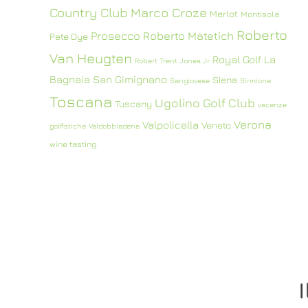
Country Club
Marco Croze
Merlot
Montisola
Roberto
Prosecco
Roberto Matetich
Pete Dye
Van Heugten
Royal Golf La
Robert Trent Jones Jr
Bagnaia
San Gimignano
Siena
Sangiovese
Sirmione
Toscana
Ugolino Golf Club
Tuscany
vacanze
Verona
Valpolicella
Veneto
golfistiche
Valdobbiadene
wine tasting