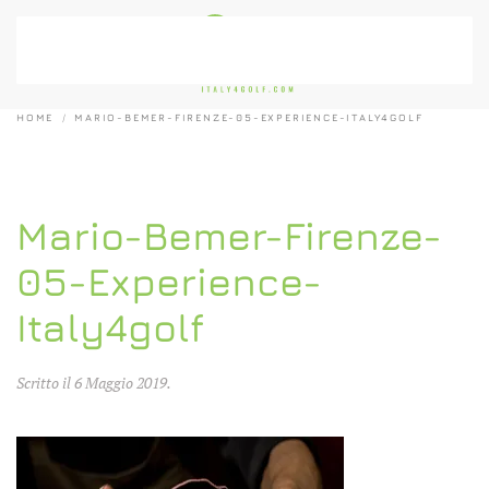
Passa al contenuto principale
HOME
MARIO-BEMER-FIRENZE-05-EXPERIENCE-ITALY4GOLF
Mario-Bemer-Firenze-
05-Experience-
Italy4golf
Scritto il
6 Maggio 2019
.