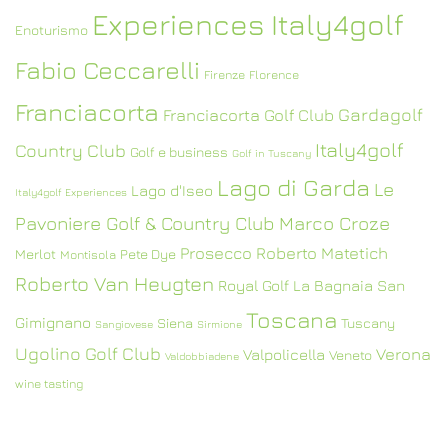
Experiences Italy4golf
Enoturismo
Fabio Ceccarelli
Firenze
Florence
Franciacorta
Gardagolf
Franciacorta Golf Club
Italy4golf
Country Club
Golf e business
Golf in Tuscany
Lago di Garda
Le
Lago d'Iseo
Italy4golf Experiences
Pavoniere Golf & Country Club
Marco Croze
Prosecco
Roberto Matetich
Merlot
Pete Dye
Montisola
Roberto Van Heugten
Royal Golf La Bagnaia
San
Toscana
Gimignano
Siena
Tuscany
Sangiovese
Sirmione
Ugolino Golf Club
Verona
Valpolicella
Veneto
Valdobbiadene
wine tasting