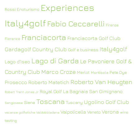
Experiences
Rossi
Enoturismo
Italy4golf
Fabio Ceccarelli
Firenze
Franciacorta
Franciacorta Golf Club
Florence
Italy4golf
Gardagolf Country Club
Golf e business
Lago di Garda
Le Pavoniere Golf &
Lago d'Iseo
Country Club
Marco Croze
Merlot
Pete Dye
Montisola
Roberto Van Heugten
Prosecco
Roberto Matetich
Royal Golf La Bagnaia
San Gimignano
Robert Trent Jones Jr
Toscana
Ugolino Golf Club
Siena
Tuscany
Sangiovese
Verona
Valpolicella
Veneto
wine
vacanze golfistiche
Valdobbiadene
tasting