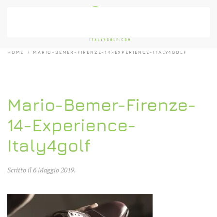
Passa al contenuto principale
HOME
MARIO-BEMER-FIRENZE-14-EXPERIENCE-ITALY4GOLF
Mario-Bemer-Firenze-
14-Experience-
Italy4golf
Scritto il
6 Maggio 2019
.