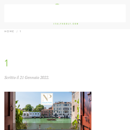
Passa al contenuto principale
HOME
1
1
Scritto il
21 Gennaio 2022
.