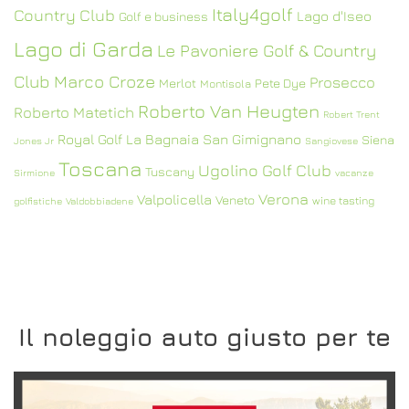
Italy4golf
Country Club
Lago d'Iseo
Golf e business
Lago di Garda
Le Pavoniere Golf & Country
Club
Marco Croze
Prosecco
Merlot
Pete Dye
Montisola
Roberto Van Heugten
Roberto Matetich
Robert Trent
Royal Golf La Bagnaia
San Gimignano
Siena
Jones Jr
Sangiovese
Toscana
Ugolino Golf Club
Tuscany
Sirmione
vacanze
Verona
Valpolicella
Veneto
wine tasting
golfistiche
Valdobbiadene
Il noleggio auto giusto per te