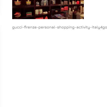
gucci-firenze-personal-shopping-activity-italy4go