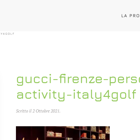
LA PR
LY4GOLF
gucci-firenze-per
activity-italy4golf
Scritto il
2 Ottobre 2021
.