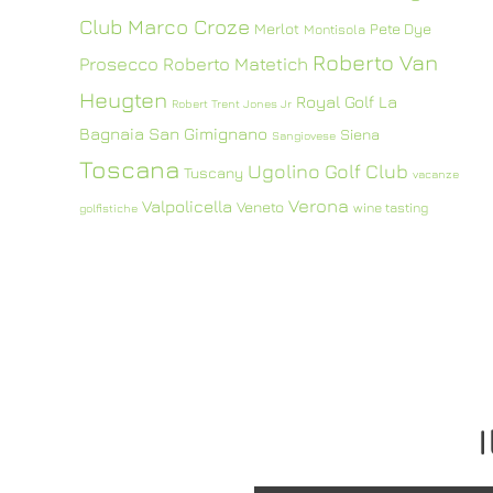
Club
Marco Croze
Merlot
Pete Dye
Montisola
Roberto Van
Prosecco
Roberto Matetich
Heugten
Royal Golf La
Robert Trent Jones Jr
Bagnaia
San Gimignano
Siena
Sangiovese
Toscana
Ugolino Golf Club
Tuscany
vacanze
Verona
Valpolicella
Veneto
wine tasting
golfistiche