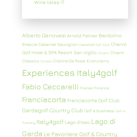
Wine tales IT
Alberto Genovesi
Bardolino
Arnold Palmer
Chervò
Brescia
Cabernet Sauvignon
Castelfalfi Golf Club
Golf Hotel & SPA Resort San Vigilio
Chianti
Chianti
Classico
Cristina De Rossi
Enoturismo
Christo
Experiences Italy4golf
Fabio Ceccarelli
Firenze
Florence
Franciacorta
Franciacorta Golf Club
Gardagolf Country Club
Golf e business
Golf in
Lago di
Italy4golf
Lago d'Iseo
Tuscany
Garda
Le Pavoniere Golf & Country