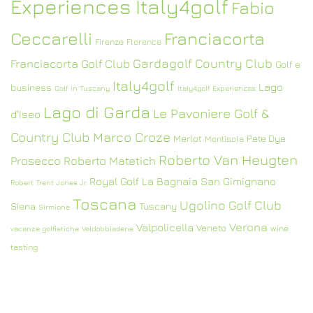
Experiences Italy4golf
Fabio
Ceccarelli
Franciacorta
Firenze
Florence
Gardagolf Country Club
Franciacorta Golf Club
Golf e
Italy4golf
Lago
business
Golf in Tuscany
Italy4golf Experiences
Lago di Garda
Le Pavoniere Golf &
d'Iseo
Country Club
Marco Croze
Merlot
Pete Dye
Montisola
Roberto Van Heugten
Prosecco
Roberto Matetich
Royal Golf La Bagnaia
San Gimignano
Robert Trent Jones Jr
Toscana
Ugolino Golf Club
Siena
Tuscany
Sirmione
Verona
Valpolicella
Veneto
wine
vacanze golfistiche
Valdobbiadene
tasting