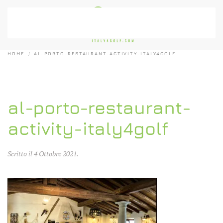
Passa al contenuto principale
HOME
AL-PORTO-RESTAURANT-ACTIVITY-ITALY4GOLF
al-porto-restaurant-
activity-italy4golf
Scritto il
4 Ottobre 2021
.