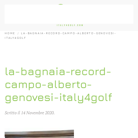
Passa al contenuto principale
HOME
LA-BAGNAIA-RECORD-CAMPO-ALBERTO-GENOVESI-
ITALY4GOLF
la-bagnaia-record-
campo-alberto-
genovesi-italy4golf
Scritto il
14 Novembre 2020
.