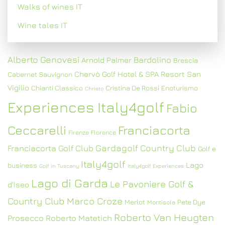
Walks of wines IT
Wine tales IT
Alberto Genovesi
Bardolino
Arnold Palmer
Brescia
Chervò Golf Hotel & SPA Resort San
Cabernet Sauvignon
Vigilio
Chianti Classico
Cristina De Rossi
Enoturismo
Christo
Experiences Italy4golf
Fabio
Ceccarelli
Franciacorta
Firenze
Florence
Gardagolf Country Club
Franciacorta Golf Club
Golf e
Italy4golf
Lago
business
Golf in Tuscany
Italy4golf Experiences
Lago di Garda
Le Pavoniere Golf &
d'Iseo
Country Club
Marco Croze
Merlot
Pete Dye
Montisola
Roberto Van Heugten
Prosecco
Roberto Matetich