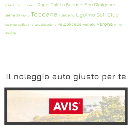
Royal Golf La Bagnaia
San Gimignano
Robert Trent Jones Jr
Toscana
Ugolino Golf Club
Siena
Tuscany
Sirmione
Verona
Valpolicella
Veneto
wine
vacanze golfistiche
Valdobbiadene
tasting
Il noleggio auto giusto per te
SCOPRI L'OFFERTA