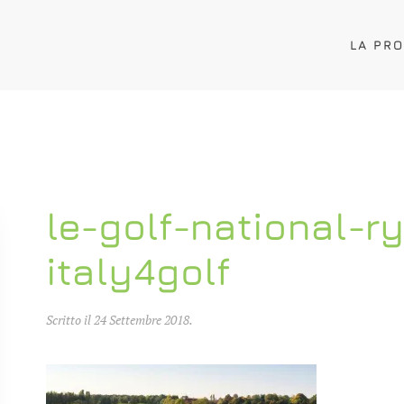
LA PR
le-golf-national-r
italy4golf
Scritto il
24 Settembre 2018
.