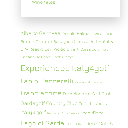
Wine tales IT
Alberto Genovesi
Bardolino
Arnold Palmer
Chervò Golf Hotel &
Brescia
Cabernet Sauvignon
SPA Resort San Vigilio
Chianti Classico
Christo
Cristina De Rossi
Enoturismo
Experiences Italy4golf
Fabio Ceccarelli
Firenze
Florence
Franciacorta
Franciacorta Golf Club
Gardagolf Country Club
Golf e business
Italy4golf
Lago d'Iseo
Italy4golf Experiences
Lago di Garda
Le Pavoniere Golf &