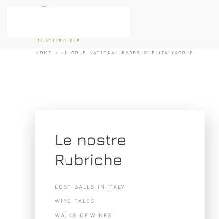
Passa al contenuto principale
HOME
LE-GOLF-NATIONAL-RYDER-CUP-ITALY4GOLF
Le nostre
Rubriche
LOST BALLS IN ITALY
WINE TALES
WALKS OF WINES