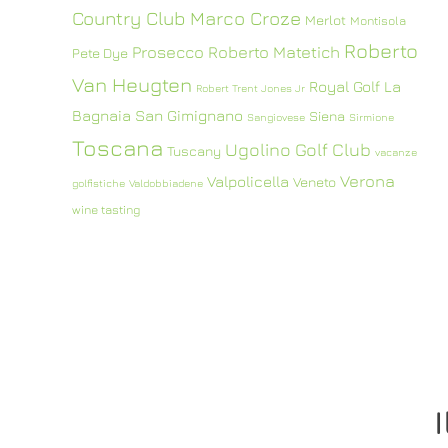
Country Club
Marco Croze
Merlot
Montisola
Roberto
Prosecco
Roberto Matetich
Pete Dye
Van Heugten
Royal Golf La
Robert Trent Jones Jr
Bagnaia
San Gimignano
Siena
Sangiovese
Sirmione
Toscana
Ugolino Golf Club
Tuscany
vacanze
Verona
Valpolicella
Veneto
golfistiche
Valdobbiadene
wine tasting