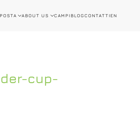
OPOSTA
ABOUT US
CAMPI
BLOG
CONTATTI
EN
yder-cup-