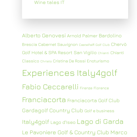
Wine tales IT
Alberto Genovesi
Bardolino
Arnold Palmer
Chervò
Brescia
Cabernet Sauvignon
Castelfalfi Golf Club
Golf Hotel & SPA Resort San Vigilio
Chianti
Chianti
Classico
Cristina De Rossi
Enoturismo
Christo
Experiences Italy4golf
Fabio Ceccarelli
Firenze
Florence
Franciacorta
Franciacorta Golf Club
Gardagolf Country Club
Golf e business
Lago di Garda
Italy4golf
Lago d'Iseo
Le Pavoniere Golf & Country Club
Marco