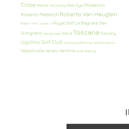
Croze
Prosecco
Merlot
Pete Dye
Montisola
Roberto Van Heugten
Roberto Matetich
Royal Golf La Bagnaia
San
Robert Trent Jones Jr
Toscana
Gimignano
Siena
Tuscany
Sangiovese
Ugolino Golf Club
vacanze golfistiche
Valdobbiadene
Verona
Valpolicella
Veneto
wine tasting