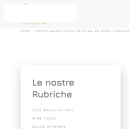
Passa al contenuto principale
HOME
MONTE-BALDO-SLOPE-CRISTINA-DE-ROSSI-ITALY4G
Le nostre
Rubriche
LOST BALLS IN ITALY
WINE TALES
WALKS OF WINES