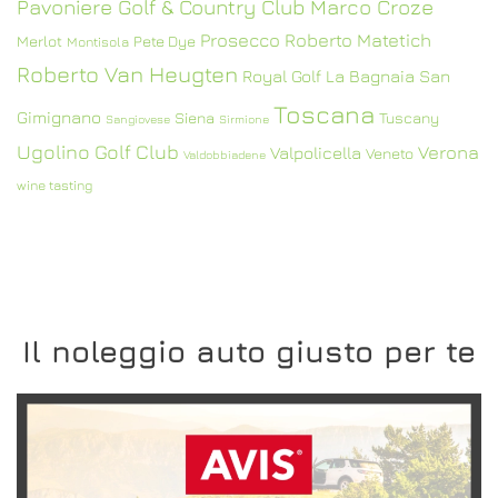
Pavoniere Golf & Country Club
Marco Croze
Prosecco
Roberto Matetich
Merlot
Pete Dye
Montisola
Roberto Van Heugten
Royal Golf La Bagnaia
San
Toscana
Gimignano
Siena
Tuscany
Sangiovese
Sirmione
Ugolino Golf Club
Verona
Valpolicella
Veneto
Valdobbiadene
wine tasting
Il noleggio auto giusto per te