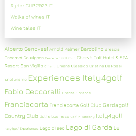
Ryder CUP 2023 IT
Walks of wines IT
Wine tales IT
Alberto Genovesi
Bardolino
Arnold Palmer
Brescia
Chervò Golf Hotel & SPA
Cabernet Sauvignon
Castelfalfi Golf Club
Resort San Vigilio
Chianti Classico
Cristina De Rossi
Chianti
Experiences Italy4golf
Enoturismo
Fabio Ceccarelli
Firenze
Florence
Franciacorta
Gardagolf
Franciacorta Golf Club
Italy4golf
Country Club
Golf e business
Golf in Tuscany
Lago di Garda
Le
Lago d'Iseo
Italy4golf Experiences