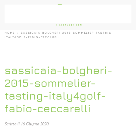
Passa al contenuto principale
HOME
SASSICAIA-BOLGHERI-2015-SOMMELIER-TASTING-
ITALY4GOLF-FABIO-CECCARELLI
sassicaia-bolgheri-
2015-sommelier-
tasting-italy4golf-
fabio-ceccarelli
Scritto il
16 Giugno 2020
.