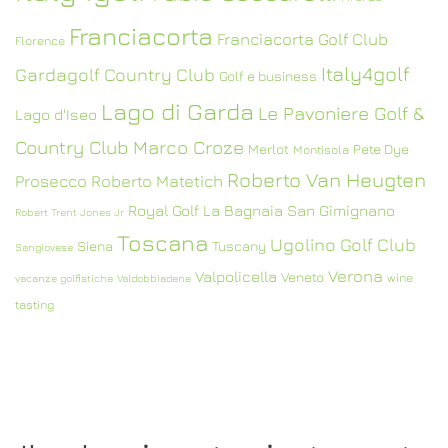
Franciacorta
Franciacorta Golf Club
Florence
Italy4golf
Gardagolf Country Club
Golf e business
Lago di Garda
Le Pavoniere Golf &
Lago d'Iseo
Country Club
Marco Croze
Merlot
Pete Dye
Montisola
Roberto Van Heugten
Prosecco
Roberto Matetich
Royal Golf La Bagnaia
San Gimignano
Robert Trent Jones Jr
Toscana
Ugolino Golf Club
Siena
Tuscany
Sangiovese
Verona
Valpolicella
Veneto
wine
vacanze golfistiche
Valdobbiadene
tasting