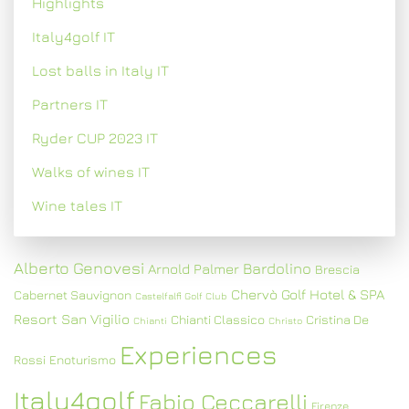
Highlights
Italy4golf IT
Lost balls in Italy IT
Partners IT
Ryder CUP 2023 IT
Walks of wines IT
Wine tales IT
Alberto Genovesi
Bardolino
Arnold Palmer
Brescia
Chervò Golf Hotel & SPA
Cabernet Sauvignon
Castelfalfi Golf Club
Resort San Vigilio
Chianti Classico
Cristina De
Chianti
Christo
Experiences
Rossi
Enoturismo
Italy4golf
Fabio Ceccarelli
Firenze