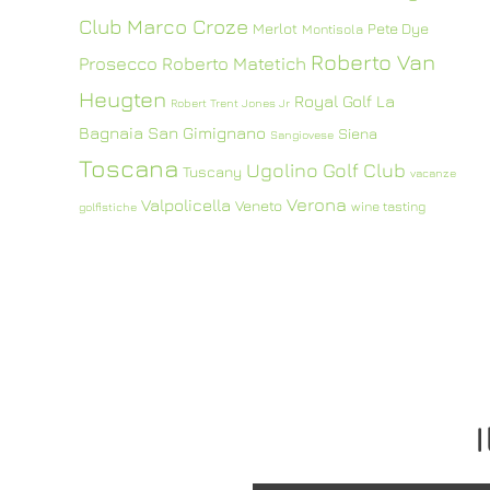
Club
Marco Croze
Merlot
Pete Dye
Montisola
Roberto Van
Prosecco
Roberto Matetich
Heugten
Royal Golf La
Robert Trent Jones Jr
Bagnaia
San Gimignano
Siena
Sangiovese
Toscana
Ugolino Golf Club
Tuscany
vacanze
Verona
Valpolicella
Veneto
wine tasting
golfistiche