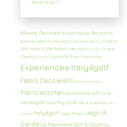
Wine tales IT
Alberto Genovesi
Bardolino
Arnold Palmer
Chervò
Brescia
Cabernet Sauvignon
Castelfalfi Golf Club
Golf Hotel & SPA Resort San Vigilio
Chianti
Chianti
Classico
Cristina De Rossi
Enoturismo
Christo
Experiences Italy4golf
Fabio Ceccarelli
Firenze
Florence
Franciacorta
Franciacorta Golf Club
Gardagolf Country Club
Golf e business
Golf in
Lago di
Italy4golf
Lago d'Iseo
Tuscany
Garda
Le Pavoniere Golf & Country