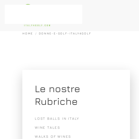
Passa al contenuto principale
HOME
DONNE-E-GOLF-ITALY4GOLF
Le nostre
Rubriche
LOST BALLS IN ITALY
WINE TALES
WALKS OF WINES