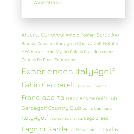
Wine tales IT
Alberto Genovesi
Bardolino
Arnold Palmer
Chervò Golf Hotel &
Brescia
Cabernet Sauvignon
SPA Resort San Vigilio
Chianti Classico
Christo
Cristina De Rossi
Enoturismo
Experiences Italy4golf
Fabio Ceccarelli
Firenze
Florence
Franciacorta
Franciacorta Golf Club
Gardagolf Country Club
Golf e business
Italy4golf
Lago d'Iseo
Italy4golf Experiences
Lago di Garda
Le Pavoniere Golf &