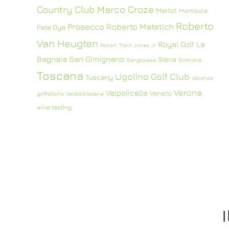
Country Club
Marco Croze
Merlot
Montisola
Roberto
Prosecco
Roberto Matetich
Pete Dye
Van Heugten
Royal Golf La
Robert Trent Jones Jr
Bagnaia
San Gimignano
Siena
Sangiovese
Sirmione
Toscana
Ugolino Golf Club
Tuscany
vacanze
Verona
Valpolicella
Veneto
golfistiche
Valdobbiadene
wine tasting