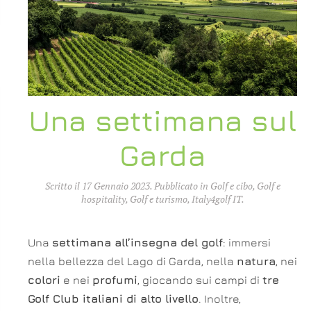
Una settimana sul
Garda
Scritto il
17 Gennaio 2023
. Pubblicato in
Golf e cibo
,
Golf e
hospitality
,
Golf e turismo
,
Italy4golf IT
.
Una
settimana all’insegna del golf
: immersi
nella bellezza del Lago di Garda, nella
natura
, nei
colori
e nei
profumi
, giocando sui campi di
tre
Golf Club italiani di alto livello
. Inoltre,