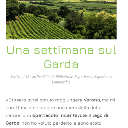
Una settimana sul
Garda
Scritto il
13 Aprile 2022
. Pubblicato in
Esperienze
,
Esperienze
Lombardia
.
«Stasera avrei potuto raggiungere
Verona
, ma mi
sarei lasciato sfuggire una meraviglia della
natura, uno
spettacolo incantevole
, il
lago di
Garda
; non ho voluto perderlo, e sono stato