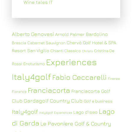
Wine tales IT
Alberto Genovesi
Bardolino
Arnold Palmer
Chervò Golf Hotel & SPA
Brescia
Cabernet Sauvignon
Resort San Vigilio
Chianti Classico
Cristina De
Christo
Experiences
Rossi
Enoturismo
Italy4golf
Fabio Ceccarelli
Firenze
Franciacorta
Franciacorta Golf
Florence
Gardagolf Country Club
Club
Golf e business
Lago
Italy4golf
Lago d'Iseo
Italy4golf Experiences
di Garda
Le Pavoniere Golf & Country