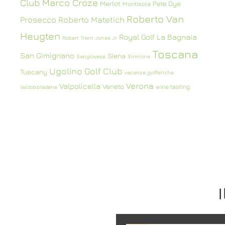
Club
Marco Croze
Merlot
Pete Dye
Montisola
Roberto Van
Prosecco
Roberto Matetich
Heugten
Royal Golf La Bagnaia
Robert Trent Jones Jr
Toscana
San Gimignano
Siena
Sangiovese
Sirmione
Ugolino Golf Club
Tuscany
vacanze golfistiche
Verona
Valpolicella
Veneto
wine tasting
Valdobbiadene