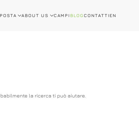
OPOSTA
ABOUT US
CAMPI
BLOG
CONTATTI
EN
abilmente la ricerca ti può aiutare.