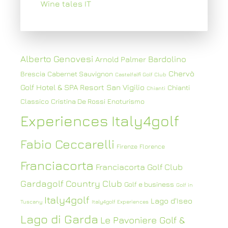
Wine tales IT
Alberto Genovesi
Bardolino
Arnold Palmer
Chervò
Brescia
Cabernet Sauvignon
Castelfalfi Golf Club
Golf Hotel & SPA Resort San Vigilio
Chianti
Chianti
Classico
Cristina De Rossi
Enoturismo
Experiences Italy4golf
Fabio Ceccarelli
Firenze
Florence
Franciacorta
Franciacorta Golf Club
Gardagolf Country Club
Golf e business
Golf in
Italy4golf
Lago d'Iseo
Tuscany
Italy4golf Experiences
Lago di Garda
Le Pavoniere Golf &