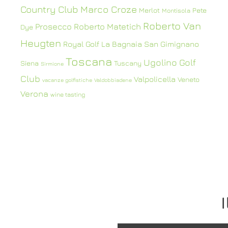
Country Club
Marco Croze
Merlot
Pete
Montisola
Roberto Van
Prosecco
Roberto Matetich
Dye
Heugten
Royal Golf La Bagnaia
San Gimignano
Toscana
Ugolino Golf
Siena
Tuscany
Sirmione
Club
Valpolicella
Veneto
vacanze golfistiche
Valdobbiadene
Verona
wine tasting