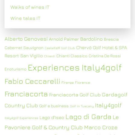
Walks of wines IT
Wine tales IT
Alberto Genovesi
Bardolino
Arnold Palmer
Brescia
Chervò Golf Hotel & SPA
Cabernet Sauvignon
Castelfalfi Golf Club
Resort San Vigilio
Chianti Classico
Cristina De Rossi
Chianti
Experiences Italy4golf
Enoturismo
Fabio Ceccarelli
Firenze
Florence
Franciacorta
Gardagolf
Franciacorta Golf Club
Italy4golf
Country Club
Golf e business
Golf in Tuscany
Lago di Garda
Le
Lago d'Iseo
Italy4golf Experiences
Pavoniere Golf & Country Club
Marco Croze