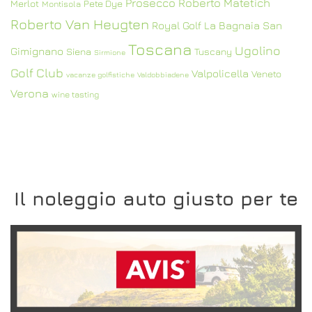
Prosecco
Roberto Matetich
Merlot
Pete Dye
Montisola
Roberto Van Heugten
Royal Golf La Bagnaia
San
Toscana
Ugolino
Gimignano
Siena
Tuscany
Sirmione
Golf Club
Valpolicella
Veneto
vacanze golfistiche
Valdobbiadene
Verona
wine tasting
Il noleggio auto giusto per te