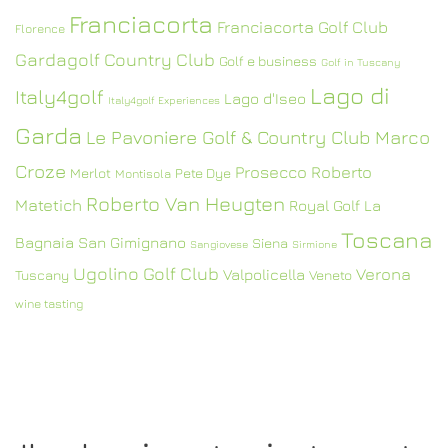
Franciacorta
Franciacorta Golf Club
Florence
Gardagolf Country Club
Golf e business
Golf in Tuscany
Lago di
Italy4golf
Lago d'Iseo
Italy4golf Experiences
Garda
Le Pavoniere Golf & Country Club
Marco
Croze
Prosecco
Roberto
Merlot
Pete Dye
Montisola
Roberto Van Heugten
Matetich
Royal Golf La
Toscana
Bagnaia
San Gimignano
Siena
Sangiovese
Sirmione
Ugolino Golf Club
Verona
Valpolicella
Tuscany
Veneto
wine tasting