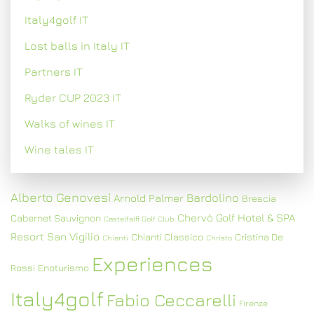
Italy4golf IT
Lost balls in Italy IT
Partners IT
Ryder CUP 2023 IT
Walks of wines IT
Wine tales IT
Alberto Genovesi
Bardolino
Arnold Palmer
Brescia
Chervò Golf Hotel & SPA
Cabernet Sauvignon
Castelfalfi Golf Club
Resort San Vigilio
Chianti Classico
Cristina De
Chianti
Christo
Experiences
Rossi
Enoturismo
Italy4golf
Fabio Ceccarelli
Firenze