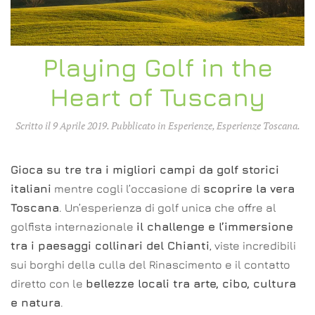
Playing Golf in the
Heart of Tuscany
Scritto il
9 Aprile 2019
. Pubblicato in
Esperienze
,
Esperienze Toscana
.
Gioca su tre tra i migliori campi da golf storici
italiani
mentre cogli l’occasione di
scoprire la vera
Toscana
. Un’esperienza di golf unica che offre al
golfista internazionale
il challenge e l’immersione
tra i paesaggi collinari del Chianti
, viste incredibili
sui borghi della culla del Rinascimento e il contatto
diretto con le
bellezze locali tra arte, cibo, cultura
e natura
.