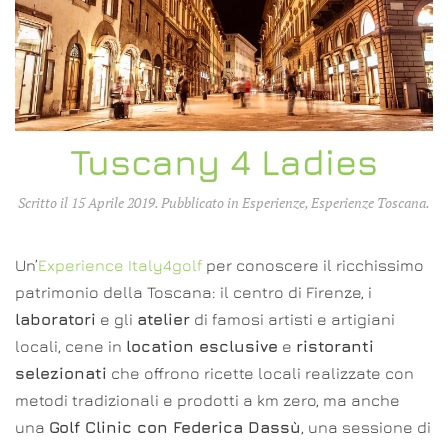
Tuscany 4 Ladies
Scritto il
15 Aprile 2019
. Pubblicato in
Esperienze
,
Esperienze Toscana
.
Un’
Experience Italy4golf
per conoscere il ricchissimo
patrimonio della Toscana: il centro di Firenze, i
laboratori
e gli
atelier
di famosi artisti e artigiani
locali, cene in
location esclusive
e
ristoranti
selezionati
che offrono ricette locali realizzate con
metodi tradizionali e prodotti a km zero, ma anche
una
Golf Clinic con Federica Dassù
, una sessione di