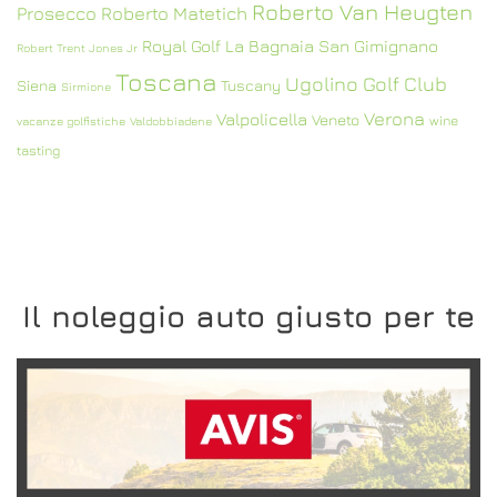
Roberto Van Heugten
Prosecco
Roberto Matetich
Royal Golf La Bagnaia
San Gimignano
Robert Trent Jones Jr
Toscana
Ugolino Golf Club
Siena
Tuscany
Sirmione
Verona
Valpolicella
Veneto
wine
vacanze golfistiche
Valdobbiadene
tasting
Il noleggio auto giusto per te