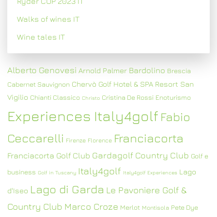
Ryder CUP 2023 IT
Walks of wines IT
Wine tales IT
Alberto Genovesi
Bardolino
Arnold Palmer
Brescia
Chervò Golf Hotel & SPA Resort San
Cabernet Sauvignon
Vigilio
Chianti Classico
Cristina De Rossi
Enoturismo
Christo
Experiences Italy4golf
Fabio
Ceccarelli
Franciacorta
Firenze
Florence
Gardagolf Country Club
Franciacorta Golf Club
Golf e
Italy4golf
Lago
business
Golf in Tuscany
Italy4golf Experiences
Lago di Garda
Le Pavoniere Golf &
d'Iseo
Country Club
Marco Croze
Merlot
Pete Dye
Montisola