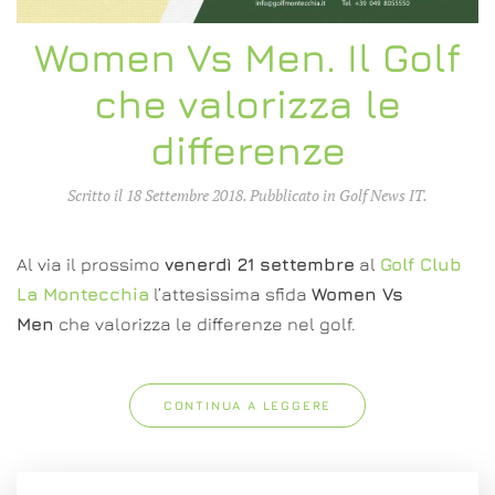
Women Vs Men. Il Golf
che valorizza le
differenze
Scritto il
18 Settembre 2018
. Pubblicato in
Golf News IT
.
Al via il prossimo
venerdì 21 settembre
al
Golf Club
La Montecchia
l’attesissima sfida
Women Vs
Men
che valorizza le differenze nel golf.
CONTINUA A LEGGERE