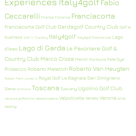
Experiences Italy4golf
Fabio
Ceccarelli
Franciacorta
Firenze
Florence
Gardagolf Country Club
Franciacorta Golf Club
Golf e
Italy4golf
Lago
business
Golf in Tuscany
Italy4golf Experiences
Lago di Garda
Le Pavoniere Golf &
d'Iseo
Country Club
Marco Croze
Merlot
Pete Dye
Montisola
Roberto Van Heugten
Prosecco
Roberto Matetich
Royal Golf La Bagnaia
San Gimignano
Robert Trent Jones Jr
Toscana
Ugolino Golf Club
Siena
Tuscany
Sirmione
Verona
Valpolicella
Veneto
wine
vacanze golfistiche
Valdobbiadene
tasting