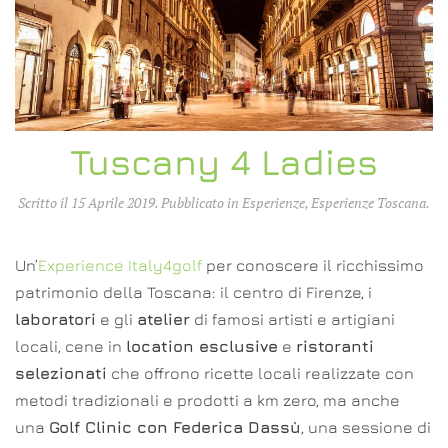
Tuscany 4 Ladies
Scritto il
15 Aprile 2019
. Pubblicato in
Esperienze
,
Esperienze Toscana
.
Un’
Experience Italy4golf
per conoscere il ricchissimo
patrimonio della Toscana: il centro di Firenze, i
laboratori
e gli
atelier
di famosi artisti e artigiani
locali, cene in
location esclusive
e
ristoranti
selezionati
che offrono ricette locali realizzate con
metodi tradizionali e prodotti a km zero, ma anche
una
Golf Clinic con Federica Dassù
, una sessione di