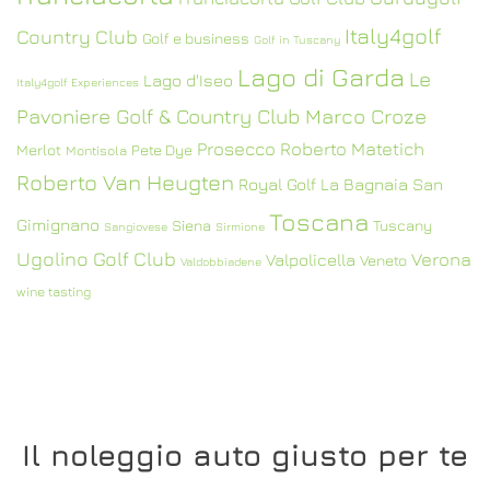
Italy4golf
Country Club
Golf e business
Golf in Tuscany
Lago di Garda
Le
Lago d'Iseo
Italy4golf Experiences
Pavoniere Golf & Country Club
Marco Croze
Prosecco
Roberto Matetich
Merlot
Pete Dye
Montisola
Roberto Van Heugten
Royal Golf La Bagnaia
San
Toscana
Gimignano
Siena
Tuscany
Sangiovese
Sirmione
Ugolino Golf Club
Verona
Valpolicella
Veneto
Valdobbiadene
wine tasting
Il noleggio auto giusto per te