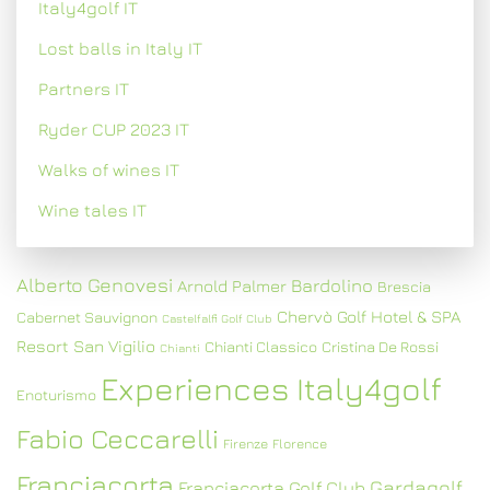
Italy4golf IT
Lost balls in Italy IT
Partners IT
Ryder CUP 2023 IT
Walks of wines IT
Wine tales IT
Alberto Genovesi
Bardolino
Arnold Palmer
Brescia
Chervò Golf Hotel & SPA
Cabernet Sauvignon
Castelfalfi Golf Club
Resort San Vigilio
Chianti Classico
Cristina De Rossi
Chianti
Experiences Italy4golf
Enoturismo
Fabio Ceccarelli
Firenze
Florence
Franciacorta
Gardagolf
Franciacorta Golf Club