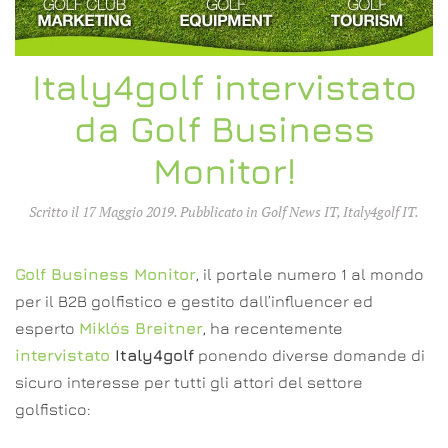
Italy4golf intervistato
da Golf Business
Monitor!
Scritto il
17 Maggio 2019
. Pubblicato in
Golf News IT
,
Italy4golf IT
.
Golf Business Monitor
, il portale numero 1 al mondo
per il B2B golfistico e gestito dall’influencer ed
esperto
Miklós Breitner
, ha recentemente
intervistato
Italy4golf
ponendo diverse domande di
sicuro interesse per tutti gli attori del settore
golfistico: