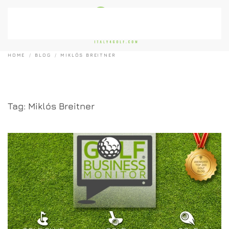
Passa al contenuto principale
HOME
BLOG
MIKLÓS BREITNER
Tag:
Miklós Breitner