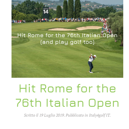
Hit Rome for the
76th Italian Open
Scritto il
19 Luglio 2019
. Pubblicato in
Italy4golf IT
.