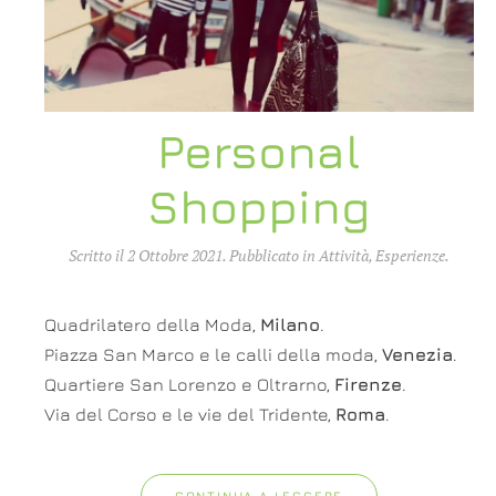
Personal
Shopping
Scritto il
2 Ottobre 2021
. Pubblicato in
Attività
,
Esperienze
.
Quadrilatero della Moda,
Milano
.
Piazza San Marco e le calli della moda,
Venezia
.
Quartiere San Lorenzo e Oltrarno,
Firenze
.
Via del Corso e le vie del Tridente,
Roma
.
CONTINUA A LEGGERE