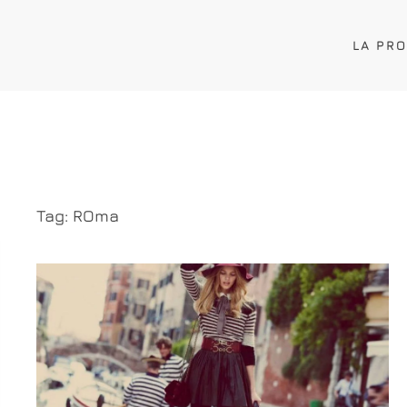
LA PR
Tag:
ROma