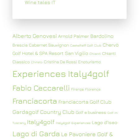
Wine tales IT
Alberto Genovesi
Bardolino
Arnold Palmer
Chervò
Brescia
Cabernet Sauvignon
Castelfalfi Golf Club
Golf Hotel & SPA Resort San Vigilio
Chianti
Chianti
Classico
Cristina De Rossi
Enoturismo
Christo
Experiences Italy4golf
Fabio Ceccarelli
Firenze
Florence
Franciacorta
Franciacorta Golf Club
Gardagolf Country Club
Golf e business
Golf in
Italy4golf
Lago d'Iseo
Tuscany
Italy4golf Experiences
Lago di Garda
Le Pavoniere Golf &