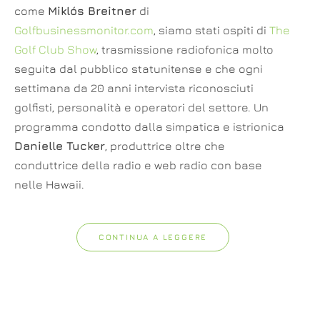
come
Miklós Breitner
di
Golfbusinessmonitor.com
, siamo stati ospiti di
The
Golf Club Show
, trasmissione radiofonica molto
seguita dal pubblico statunitense e che ogni
settimana da 20 anni intervista riconosciuti
golfisti, personalità e operatori del settore. Un
programma condotto dalla simpatica e istrionica
Danielle Tucker
, produttrice oltre che
conduttrice della radio e web radio con base
nelle Hawaii.
CONTINUA A LEGGERE