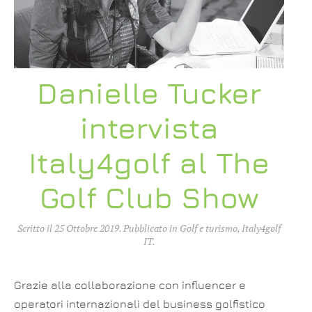
Danielle Tucker
intervista
Italy4golf al The
Golf Club Show
Scritto il
25 Ottobre 2019
. Pubblicato in
Golf e turismo
,
Italy4golf
IT
.
Grazie alla collaborazione con influencer e
operatori internazionali del business golfistico