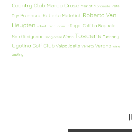
Country Club
Marco Croze
Merlot
Pete
Montisola
Roberto Van
Prosecco
Roberto Matetich
Dye
Heugten
Royal Golf La Bagnaia
Robert Trent Jones Jr
Toscana
San Gimignano
Siena
Tuscany
Sangiovese
Ugolino Golf Club
Verona
Valpolicella
Veneto
wine
tasting