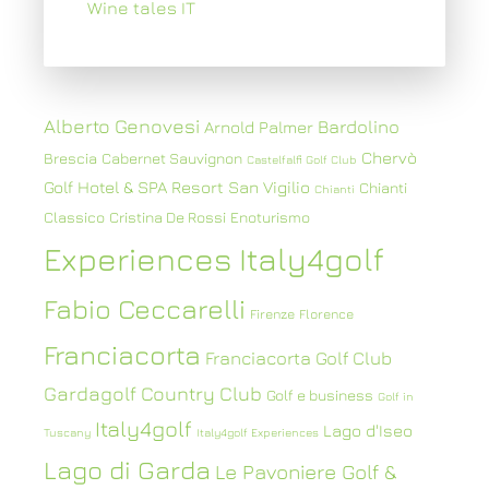
Wine tales IT
Alberto Genovesi
Bardolino
Arnold Palmer
Chervò
Brescia
Cabernet Sauvignon
Castelfalfi Golf Club
Golf Hotel & SPA Resort San Vigilio
Chianti
Chianti
Classico
Cristina De Rossi
Enoturismo
Experiences Italy4golf
Fabio Ceccarelli
Firenze
Florence
Franciacorta
Franciacorta Golf Club
Gardagolf Country Club
Golf e business
Golf in
Italy4golf
Lago d'Iseo
Tuscany
Italy4golf Experiences
Lago di Garda
Le Pavoniere Golf &