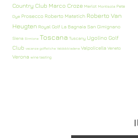
Country Club
Marco Croze
Merlot
Pete
Montisola
Roberto Van
Prosecco
Roberto Matetich
Dye
Heugten
Royal Golf La Bagnaia
San Gimignano
Toscana
Ugolino Golf
Siena
Tuscany
Sirmione
Club
Valpolicella
Veneto
vacanze golfistiche
Valdobbiadene
Verona
wine tasting