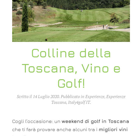
Colline della
Toscana, Vino e
Golf!
Scritto il
14 Luglio 2020
. Pubblicato in
Esperienze
,
Esperienze
Toscana
,
Italy4golf IT
.
Cogli l’occasione: un
weekend di golf in Toscana
che ti farà provare anche alcuni tra i
migliori vini