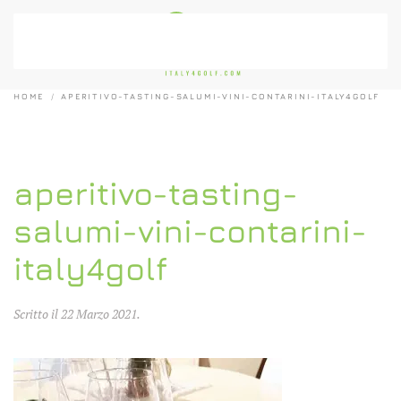
Passa al contenuto principale
HOME
APERITIVO-TASTING-SALUMI-VINI-CONTARINI-ITALY4GOLF
aperitivo-tasting-
salumi-vini-contarini-
italy4golf
Scritto il
22 Marzo 2021
.