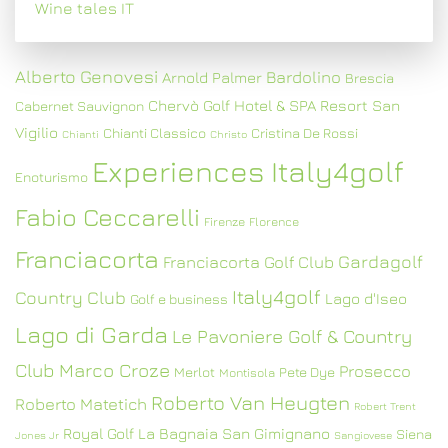
Wine tales IT
Alberto Genovesi
Bardolino
Arnold Palmer
Brescia
Chervò Golf Hotel & SPA Resort San
Cabernet Sauvignon
Vigilio
Chianti Classico
Cristina De Rossi
Chianti
Christo
Experiences Italy4golf
Enoturismo
Fabio Ceccarelli
Firenze
Florence
Franciacorta
Gardagolf
Franciacorta Golf Club
Italy4golf
Country Club
Lago d'Iseo
Golf e business
Lago di Garda
Le Pavoniere Golf & Country
Club
Marco Croze
Prosecco
Merlot
Pete Dye
Montisola
Roberto Van Heugten
Roberto Matetich
Robert Trent
Royal Golf La Bagnaia
San Gimignano
Siena
Jones Jr
Sangiovese