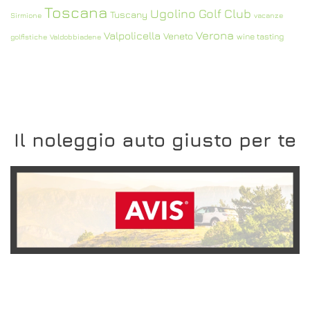
Toscana
Ugolino Golf Club
Tuscany
Sirmione
vacanze
Verona
Valpolicella
Veneto
wine tasting
golfistiche
Valdobbiadene
Il noleggio auto giusto per te
SCOPRI L'OFFERTA